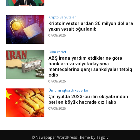
Kripto valyutalar
Kriptoinvestorlardan 30 milyon dollara
yaxın vəsait oğurlanıb
07/08/2026
Ölkə xarici
ABŞ İrana yardım etdiklərinə görə
banklara və valyutadəyişmə
məntəqələrinə qarşı sanksiyalar tətbiq
edib
07/08/2026
Ümumi iqtisadi xəbərlər
Çin iyulda 2023-cü ilin oktyabrından
bəri ən böyük həcmdə qızıl alıb
07/08/2026
© Newspaper WordPress Theme by TagDiv