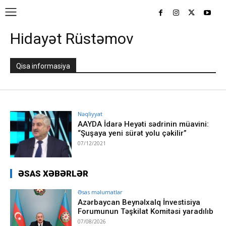
Hidayət Rüstəmov
Qisa informasiya
Nəqliyyat
AAYDA İdarə Heyəti sədrinin müavini:
“Şuşaya yeni sürət yolu çəkilir”
07/12/2021
ƏSAS XƏBƏRLƏR
Əsas məlumatlar
Azərbaycan Beynəlxalq İnvestisiya
Forumunun Təşkilat Komitəsi yaradılıb
07/08/2026