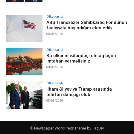
Ölkə xarici
ABŞ Transxəzər Sahibkarlıq Fondunun
fəaliyyətə başladığını elan edib
08/08/2026
Ölkə xarici
Bu ölkənin vətəndaşı olmaq üçün
imtahan verməlisiniz
08/08/2026
Ölkə daxili
İlham Əliyev və Tramp arasında
telefon danışığı olub
08/08/2026
© Newspaper WordPress Theme by TagDiv