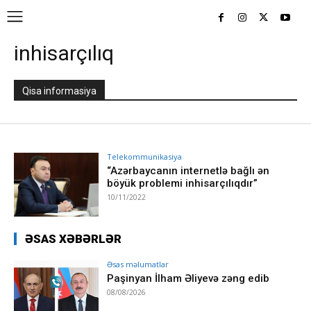
inhisarçılıq
Qisa informasiya
Telekommunikasiya
“Azərbaycanın internetlə bağlı ən
böyük problemi inhisarçılıqdır”
10/11/2022
ƏSAS XƏBƏRLƏR
Əsas məlumatlar
Paşinyan İlham Əliyevə zəng edib
08/08/2026