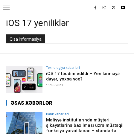
iOS 17 yeniliklər
Qisa informasiya
Texnologiya xəbərləri
iOS 17 təqdim edildi – Yenilənməyə
dəyər, yoxsa yox?
19/09/2023
ƏSAS XƏBƏRLƏR
Bank xəbərləri
Maliyyə institutlarında müştəri
şikayətlərinə baxılması üzrə müstəqil
funksiya yaradılacaq – standarta