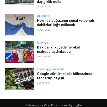
dəyişiklik edildi
06/08/2026
Ölkə xarici
Hörmüz boğazının şimal və cənub
dəhlizləri ləğv ediləcək
06/08/2026
Nəqliyyat
Bakıda iki küçədə hərəkət
məhdudlaşdırılacaq
06/08/2026
Texnologiya xəbərləri
Google süni intellekt bölməsində
rəhbərliyi dəyişir
06/08/2026
© Newspaper WordPress Theme by TagDiv