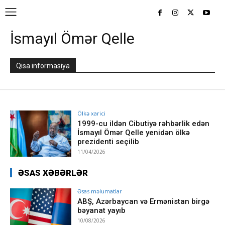
İsmayıl Ömər Qelle
Qisa informasiya
Ölkə xarici
1999-cu ildən Cibutiyə rəhbərlik edən
İsmayıl Ömər Qelle yenidən ölkə
prezidenti seçilib
11/04/2026
ƏSAS XƏBƏRLƏR
Əsas məlumatlar
ABŞ, Azərbaycan və Ermənistan birgə
bəyanat yayıb
10/08/2026