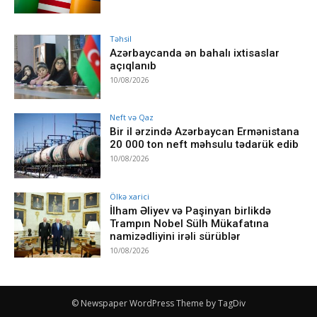
Təhsil
Azərbaycanda ən bahalı ixtisaslar
açıqlanıb
10/08/2026
Neft və Qaz
Bir il ərzində Azərbaycan Ermənistana
20 000 ton neft məhsulu tədarük edib
10/08/2026
Ölkə xarici
İlham Əliyev və Paşinyan birlikdə
Trampın Nobel Sülh Mükafatına
namizədliyini irəli sürüblər
10/08/2026
© Newspaper WordPress Theme by TagDiv