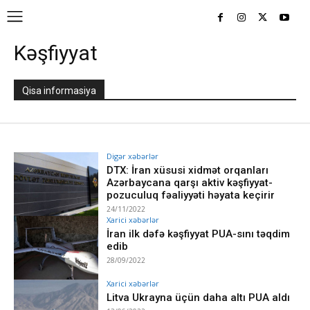
Kəşfiyyat
Qisa informasiya
Digər xəbərlər
DTX: İran xüsusi xidmət orqanları
Azərbaycana qarşı aktiv kəşfiyyat-
pozuculuq fəaliyyəti həyata keçirir
24/11/2022
Xarici xəbərlər
İran ilk dəfə kəşfiyyat PUA-sını təqdim
edib
28/09/2022
Xarici xəbərlər
Litva Ukrayna üçün daha altı PUA aldı