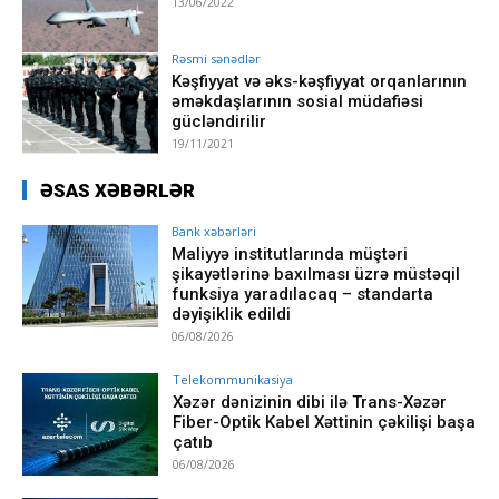
13/06/2022
Rəsmi sənədlər
Kəşfiyyat və əks-kəşfiyyat orqanlarının
əməkdaşlarının sosial müdafiəsi
gücləndirilir
19/11/2021
ƏSAS XƏBƏRLƏR
Bank xəbərləri
Maliyyə institutlarında müştəri
şikayətlərinə baxılması üzrə müstəqil
funksiya yaradılacaq – standarta
dəyişiklik edildi
06/08/2026
Telekommunikasiya
Xəzər dənizinin dibi ilə Trans-Xəzər
Fiber-Optik Kabel Xəttinin çəkilişi başa
çatıb
06/08/2026