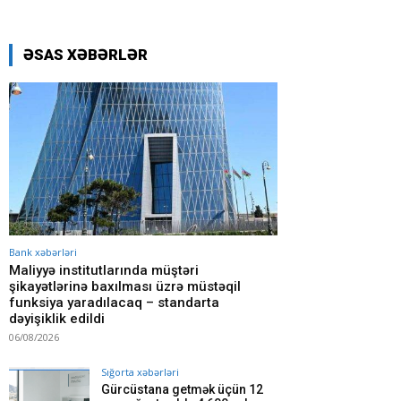
ƏSAS XƏBƏRLƏR
Bank xəbərləri
Maliyyə institutlarında müştəri
şikayətlərinə baxılması üzrə müstəqil
funksiya yaradılacaq – standarta
dəyişiklik edildi
06/08/2026
Sığorta xəbərləri
Gürcüstana getmək üçün 12