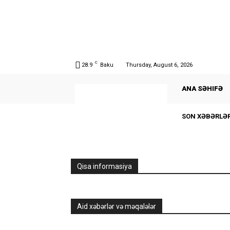
C
28.9
Baku
Thursday, August 6, 2026
ANA SƏHIFƏ
SON XƏBƏRLƏ
Qisa informasiya
Aid xəbərlər və məqalələr