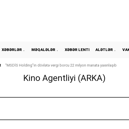
XƏBƏRLƏR
MƏQALƏLƏR
XƏBƏR LENTI
ALƏTLƏR
VA
R
“MSDİS Holding”in dövlətə vergi borcu 22 milyon manata yaxınlaşıb
Kino Agentliyi (ARKA)