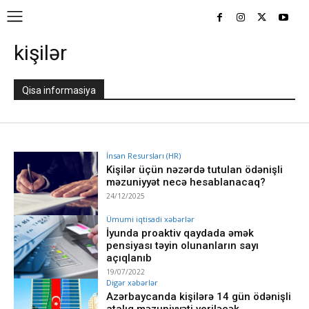
kişilər
Qisa informasiya
İnsan Resursları (HR)
Kişilər üçün nəzərdə tutulan ödənişli
məzuniyyət necə hesablanacaq?
24/12/2025
Ümumi iqtisadi xəbərlər
İyunda proaktiv qaydada əmək
pensiyası təyin olunanların sayı
açıqlanıb
19/07/2022
Digər xəbərlər
Azərbaycanda kişilərə 14 gün ödənişli
atalıq məzuniyyəti veriləcək