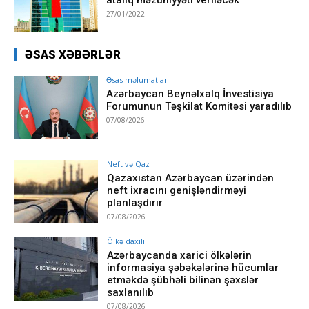
27/01/2022
ƏSAS XƏBƏRLƏR
Əsas məlumatlar
Azərbaycan Beynəlxalq İnvestisiya
Forumunun Təşkilat Komitəsi yaradılıb
07/08/2026
Neft və Qaz
Qazaxıstan Azərbaycan üzərindən
neft ixracını genişləndirməyi
planlaşdırır
07/08/2026
Ölkə daxili
Azərbaycanda xarici ölkələrin
informasiya şəbəkələrinə hücumlar
etməkdə şübhəli bilinən şəxslər
saxlanılıb
07/08/2026