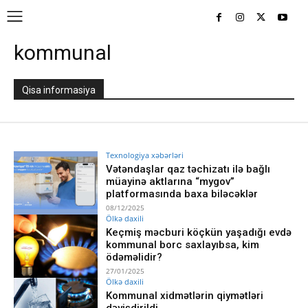
kommunal
Qisa informasiya
Texnologiya xəbərləri
Vətəndaşlar qaz təchizatı ilə bağlı
müayinə aktlarına “mygov”
platformasında baxa biləcəklər
08/12/2025
Ölkə daxili
Keçmiş məcburi köçkün yaşadığı evdə
kommunal borc saxlayıbsa, kim
ödəməlidir?
27/01/2025
Ölkə daxili
Kommunal xidmətlərin qiymətləri
dəyişdirildi