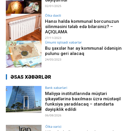
02/01/2025
Ölkə daxili
Hansı halda kommunal borcunuzun
silinməsini tələb edə bilərsiniz? –
AÇIQLAMA
27/11/2023
Ümumi iqtisadi xəbərlər
Bu şəxslər hər ay kommunal ödənişin
pulunu geri alacaq
24/05/2023
ƏSAS XƏBƏRLƏR
Bank xəbərləri
Maliyyə institutlarında müştəri
şikayətlərinə baxılması üzrə müstəqil
funksiya yaradılacaq – standarta
dəyişiklik edildi
06/08/2026
Ölkə xarici