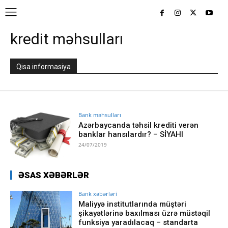
kredit məhsulları
Qisa informasiya
Bank məhsulları
Azərbaycanda təhsil krediti verən
banklar hansılardır? – SİYAHI
24/07/2019
ƏSAS XƏBƏRLƏR
Bank xəbərləri
Maliyyə institutlarında müştəri
şikayətlərinə baxılması üzrə müstəqil
funksiya yaradılacaq – standarta