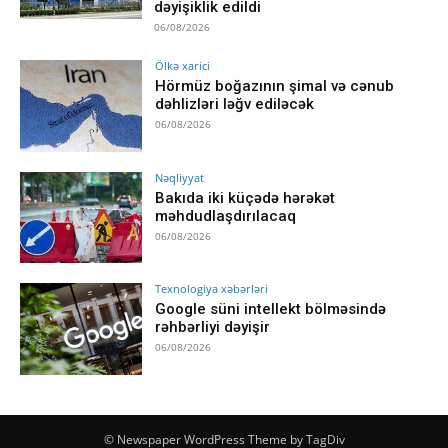
dəyişiklik edildi
06/08/2026
Ölkə xarici
Hörmüz boğazının şimal və cənub
dəhlizləri ləğv ediləcək
06/08/2026
Nəqliyyat
Bakıda iki küçədə hərəkət
məhdudlaşdırılacaq
06/08/2026
Texnologiya xəbərləri
Google süni intellekt bölməsində
rəhbərliyi dəyişir
06/08/2026
© Newspaper WordPress Theme by TagDiv