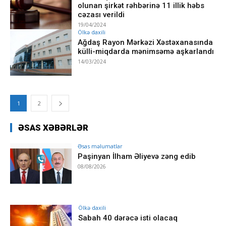
olunan şirkət rəhbərinə 11 illik həbs
cəzası verildi
19/04/2024
Ölkə daxili
Ağdaş Rayon Mərkəzi Xəstəxanasında
külli-miqdarda mənimsəmə aşkarlandı
14/03/2024
1
2
ƏSAS XƏBƏRLƏR
Əsas məlumatlar
Paşinyan İlham Əliyevə zəng edib
08/08/2026
Ölkə daxili
Sabah 40 dərəcə isti olacaq