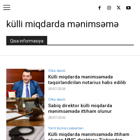
külli miqdarda mənimsəmə
Qisa informasiya
Ölkə daxili
Külli miqdarda mənimsəmədə
təqsirləndirilən notarius həbs edilib
30/07/2026
Ölkə daxili
Sabiq direktor külli miqdarda
mənimsəmədə ittiham olunur
28/07/2026
Yerli biznes xəbərləri
Külli miqdarda mənimsəmədə ittiham
olunan MMC direktoru Türkiyədən