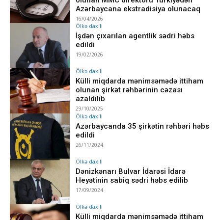
Azərbaycana ekstradisiya olunacaq
16/04/2026
Ölkə daxili
İşdən çıxarılan agentlik sədri həbs
edildi
19/02/2026
Ölkə daxili
Külli miqdarda mənimsəmədə ittiham
olunan şirkət rəhbərinin cəzası
azaldılıb
29/10/2025
Ölkə daxili
Azərbaycanda 35 şirkətin rəhbəri həbs
edildi
26/11/2024
Ölkə daxili
Dənizkənarı Bulvar İdarəsi İdarə
Heyətinin sabiq sədri həbs edilib
17/09/2024
Ölkə daxili
Külli miqdarda mənimsəmədə ittiham