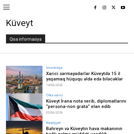
Küveyt
Qisa informasiya
İnvestisiya
Xarici sərmayədarlar Küveytdə 15 il
yaşamaq hüququ əldə edə biləcəklər
14/06/2026
Ölkə xarici
Küveyt İrana nota verib, diplomatlarını
“persona-non grata” elan edib
03/06/2026
Nəqliyyat
Bəhreyn və Küveytin hava məkanının
bağlı qalma müddəti uzadılıb