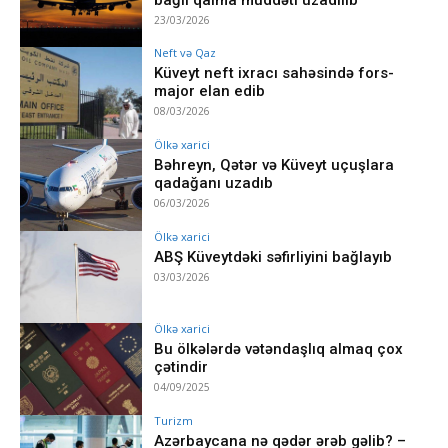
23/03/2026
Neft və Qaz
Küveyt neft ixracı sahəsində fors-
major elan edib
08/03/2026
Ölkə xarici
Bəhreyn, Qətər və Küveyt uçuşlara
qadağanı uzadıb
06/03/2026
Ölkə xarici
ABŞ Küveytdəki səfirliyini bağlayıb
03/03/2026
Ölkə xarici
Bu ölkələrdə vətəndaşlıq almaq çox
çətindir
04/09/2025
Turizm
Azərbaycana nə qədər ərəb gəlib? –