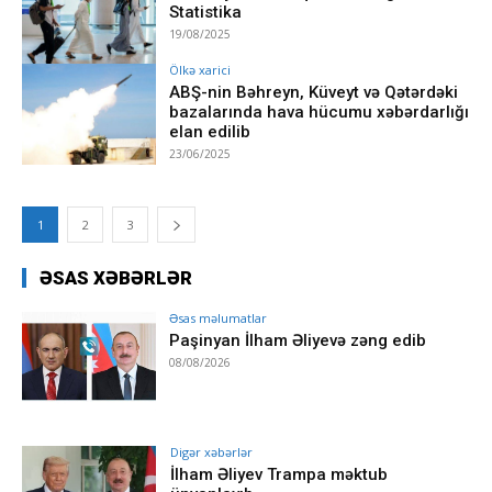
Statistika
19/08/2025
Ölkə xarici
ABŞ-nin Bəhreyn, Küveyt və Qətərdəki
bazalarında hava hücumu xəbərdarlığı
elan edilib
23/06/2025
1
2
3
ƏSAS XƏBƏRLƏR
Əsas məlumatlar
Paşinyan İlham Əliyevə zəng edib
08/08/2026
Digər xəbərlər
İlham Əliyev Trampa məktub