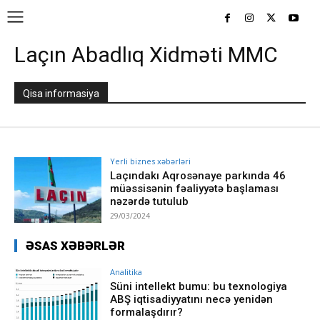
Laçın Abadlıq Xidməti MMC
Qisa informasiya
Yerli biznes xəbərləri
Laçındakı Aqrosənaye parkında 46
müəssisənin fəaliyyətə başlaması
nəzərdə tutulub
29/03/2024
ƏSAS XƏBƏRLƏR
Analitika
Süni intellekt bumu: bu texnologiya
ABŞ iqtisadiyyatını necə yenidən
formalaşdırır?