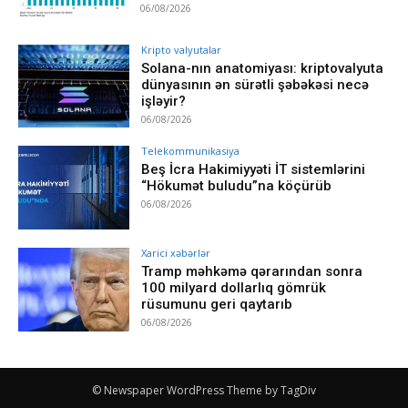
06/08/2026
Kripto valyutalar
Solana-nın anatomiyası: kriptovalyuta
dünyasının ən sürətli şəbəkəsi necə
işləyir?
06/08/2026
Telekommunikasiya
Beş İcra Hakimiyyəti İT sistemlərini
“Hökumət buludu”na köçürüb
06/08/2026
Xarici xəbərlər
Tramp məhkəmə qərarından sonra
100 milyard dollarlıq gömrük
rüsumunu geri qaytarıb
06/08/2026
© Newspaper WordPress Theme by TagDiv