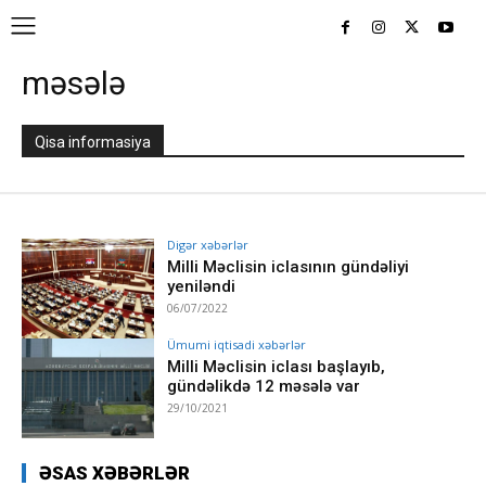
məsələ
Qisa informasiya
Digər xəbərlər
Milli Məclisin iclasının gündəliyi
yeniləndi
06/07/2022
Ümumi iqtisadi xəbərlər
Milli Məclisin iclası başlayıb,
gündəlikdə 12 məsələ var
29/10/2021
ƏSAS XƏBƏRLƏR