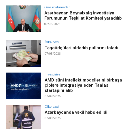
Əsas məlumatlar
Azərbaycan Beynəlxalq İnvestisiya
Forumunun Təşkilat Komitəsi yaradılıb
07/08/2026
Ölkə daxili
Təqaüdçüləri aldadıb pullarını taladı
07/08/2026
İnvestisiya
AMD süni intellekt modellərini birbaşa
çiplərə inteqrasiya edən Taalas
startapını alıb
07/08/2026
Ölkə daxili
Azərbaycanda vəkil həbs edildi
07/08/2026