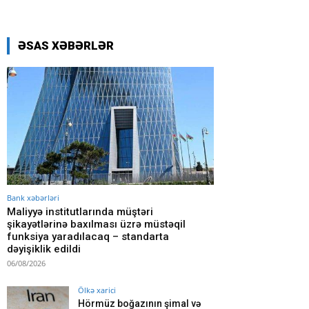
ƏSAS XƏBƏRLƏR
Bank xəbərləri
Maliyyə institutlarında müştəri
şikayətlərinə baxılması üzrə müstəqil
funksiya yaradılacaq – standarta
dəyişiklik edildi
06/08/2026
Ölkə xarici
Hörmüz boğazının şimal və