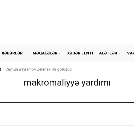
XƏBƏRLƏR
MƏQALƏLƏR
XƏBƏR LENTI
ALƏTLƏR
VA
R
Ceyhun Bayramov Zelenski ilə görüşüb
makromaliyyə yardımı