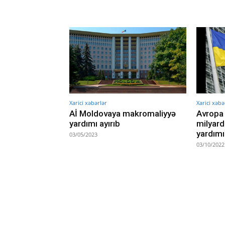
Xarici xəbərlər
Xarici xəbə
Aİ Moldovaya makromaliyyə
Avropa 
yardımı ayırıb
milyard
yardımı
03/05/2023
03/10/2022