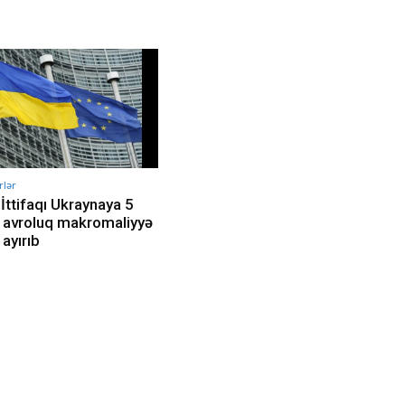
rlər
İttifaqı Ukraynaya 5
 avroluq makromaliyyə
 ayırıb