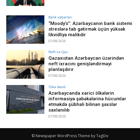
Bank xəbərləri
“Moody’s”: Azərbaycanın bank sistemi
streslərə tab gətirmək üçün yüksək
likvidliyə malikdir
07/08/2026
Neft və Qaz
Qazaxıstan Azərbaycan üzərindən
neft ixracını genişləndirməyi
planlaşdırır
07/08/2026
Ölkə daxili
Azərbaycanda xarici ölkələrin
informasiya şəbəkələrinə hücumlar
etməkdə şübhəli bilinən şəxslər
saxlanılıb
07/08/2026
© Newspaper WordPress Theme by TagDiv