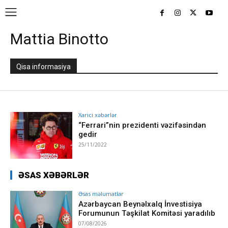
Mattia Binotto
Qisa informasiya
Xarici xəbərlər
“Ferrari”nin prezidenti vəzifəsindən
gedir
25/11/2022
ƏSAS XƏBƏRLƏR
Əsas məlumatlar
Azərbaycan Beynəlxalq İnvestisiya
Forumunun Təşkilat Komitəsi yaradılıb
07/08/2026