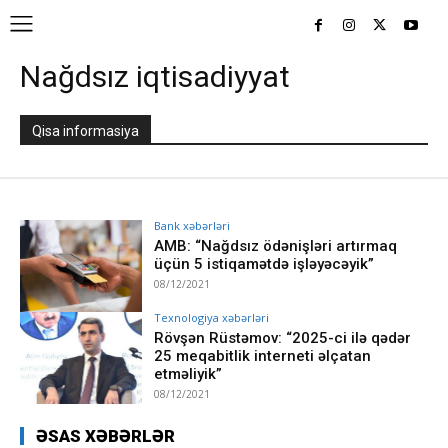
Nağdsız iqtisadiyyat
Qisa informasiya
Bank xəbərləri
AMB: “Nağdsız ödənişləri artırmaq
üçün 5 istiqamətdə işləyəcəyik”
08/12/2021
Texnologiya xəbərləri
Rövşən Rüstəmov: “2025-ci ilə qədər
25 meqabitlik interneti əlçatan
etməliyik”
08/12/2021
ƏSAS XƏBƏRLƏR