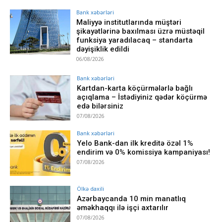
Bank xəbərləri
Maliyyə institutlarında müştəri
şikayətlərinə baxılması üzrə müstəqil
funksiya yaradılacaq – standarta
dəyişiklik edildi
06/08/2026
Bank xəbərləri
Kartdan-karta köçürmələrlə bağlı
açıqlama – İstədiyiniz qədər köçürmə
edə bilərsiniz
07/08/2026
Bank xəbərləri
Yelo Bank-dan ilk kreditə özəl 1%
endirim və 0% komissiya kampaniyası!
07/08/2026
Ölkə daxili
Azərbaycanda 10 min manatlıq
əməkhaqqı ilə işçi axtarılır
07/08/2026