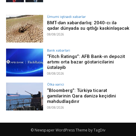
Ümumi iqtisadi xəbərlər
BMT-dən xəbərdarlıq: 2040-cı ilə
qədər dünyada su qıtlığı kəskinləşəcək
08/08/2026
Bank xəbərləri
“Fitch Ratings”: AFB Bank-ın depozit
artımı orta bazar göstəricilərini
üstələyib
08/08/2026
Ölkə xarici
“Bloomberg”: Türkiyə ticarət
gəmilərinin Qara dənizə keçidini
məhdudlaşdırır
08/08/2026
© Newspaper WordPress Theme by TagDiv