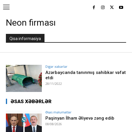
Neon firması
Qisa informasiya
Digər xəbərlər
Azərbaycanda tanınmış sahibkar vəfat
etdi
28/11/2022
ƏSAS XƏBƏRLƏR
Əsas məlumatlar
Paşinyan İlham Əliyevə zəng edib
08/08/2026