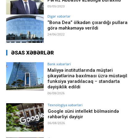
05/05/2023
Digər xəbərlər
“Bona Dea” ölkədən çıxardığı pullara
görə məhkəməyə verildi
24/06/2022
ƏSAS XƏBƏRLƏR
Bank xəbərləri
Maliyyə institutlarında müştəri
şikayətlərinə baxılması üzrə müstəqil
funksiya yaradılacaq – standarta
dəyişiklik edildi
06/08/2026
Texnologiya xəbərləri
Google süni intellekt bölməsində
rəhbərliyi dəyişir
06/08/2026