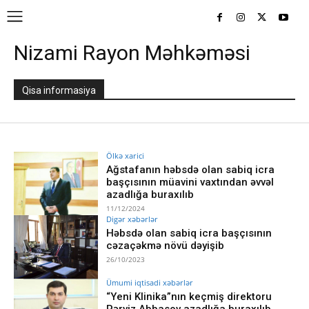
Nizami Rayon Məhkəməsi
Qisa informasiya
Ölkə xarici
Ağstafanın həbsdə olan sabiq icra
başçısının müavini vaxtından əvvəl
azadlığa buraxılıb
11/12/2024
Digər xəbərlər
Həbsdə olan sabiq icra başçısının
cəzaçəkmə növü dəyişib
26/10/2023
Ümumi iqtisadi xəbərlər
“Yeni Klinika”nın keçmiş direktoru
Pərviz Abbasov azadlığa buraxılıb