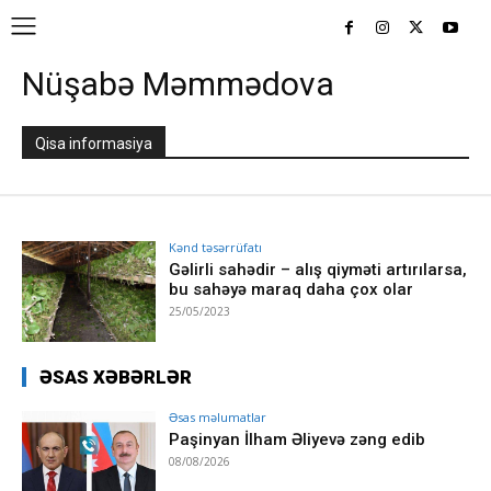
Nüşabə Məmmədova
Qisa informasiya
Kənd təsərrüfatı
Gəlirli sahədir – alış qiyməti artırılarsa,
bu sahəyə maraq daha çox olar
25/05/2023
ƏSAS XƏBƏRLƏR
Əsas məlumatlar
Paşinyan İlham Əliyevə zəng edib
08/08/2026