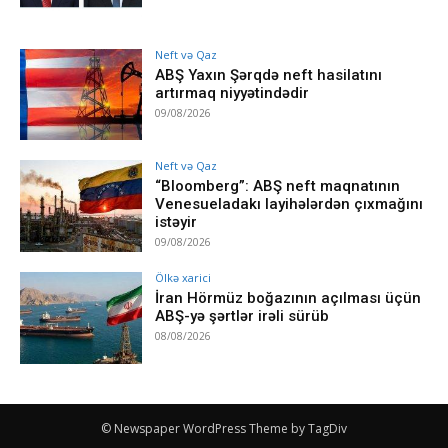
Neft və Qaz
ABŞ Yaxın Şərqdə neft hasilatını
artırmaq niyyətindədir
09/08/2026
Neft və Qaz
“Bloomberg”: ABŞ neft maqnatının
Venesueladakı layihələrdən çıxmağını
istəyir
09/08/2026
Ölkə xarici
İran Hörmüz boğazının açılması üçün
ABŞ-yə şərtlər irəli sürüb
08/08/2026
© Newspaper WordPress Theme by TagDiv