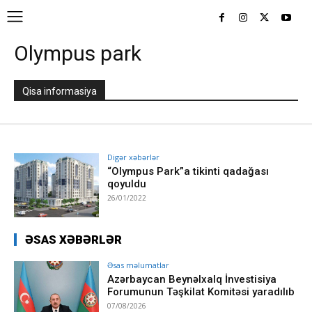
Olympus park
Qisa informasiya
Digər xəbərlər
“Olympus Park”a tikinti qadağası
qoyuldu
26/01/2022
ƏSAS XƏBƏRLƏR
Əsas məlumatlar
Azərbaycan Beynəlxalq İnvestisiya
Forumunun Təşkilat Komitəsi yaradılıb
07/08/2026