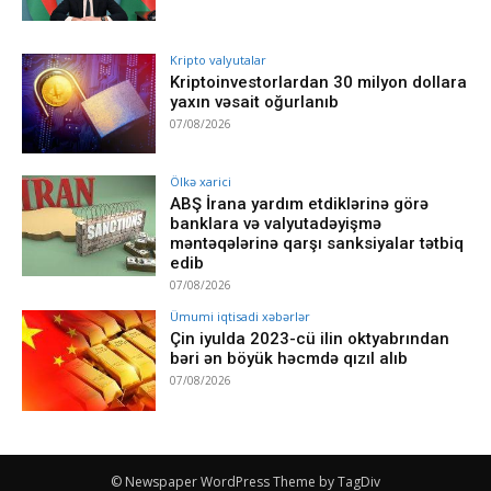
Kripto valyutalar
Kriptoinvestorlardan 30 milyon dollara
yaxın vəsait oğurlanıb
07/08/2026
Ölkə xarici
ABŞ İrana yardım etdiklərinə görə
banklara və valyutadəyişmə
məntəqələrinə qarşı sanksiyalar tətbiq
edib
07/08/2026
Ümumi iqtisadi xəbərlər
Çin iyulda 2023-cü ilin oktyabrından
bəri ən böyük həcmdə qızıl alıb
07/08/2026
© Newspaper WordPress Theme by TagDiv