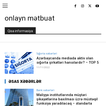
onlayn mətbuat
Qisa informasiya
Sığorta xəbərləri
Azərbaycanda mediada aktiv olan
sığorta şirkətləri hansılardır? – TOP 5
11/11/2022
ƏSAS XƏBƏRLƏR
Bank xəbərləri
Maliyyə institutlarında müştəri
şikayətlərinə baxılması üzrə müstəqil
funksiya yaradılacaq – standarta