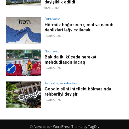
dəyişiklik edildi
06/08/2026
Ölkə xarici
Hörmüz boğazının şimal və cənub
dəhlizləri ləğv ediləcək
06/08/2026
Nəqliyyat
Bakıda iki küçədə hərəkət
məhdudlaşdırılacaq
06/08/2026
Texnologiya xəbərləri
Google süni intellekt bölməsində
rəhbərliyi dəyişir
06/08/2026
© Newspaper WordPress Theme by TagDiv