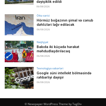
dəyişiklik edildi
06/08/2026
Ölkə xarici
Hörmüz boğazının şimal və cənub
dəhlizləri ləğv ediləcək
06/08/2026
Nəqliyyat
Bakıda iki küçədə hərəkət
məhdudlaşdırılacaq
06/08/2026
Texnologiya xəbərləri
Google süni intellekt bölməsində
rəhbərliyi dəyişir
06/08/2026
© Newspaper WordPress Theme by TagDiv