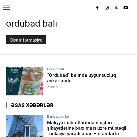
ordubad balı
Qisa informasiya
Ölkə daxili
“Ordubad” balında uyğunsuzluq
aşkarlandı
25/01/2025
ƏSAS XƏBƏRLƏR
Bank xəbərləri
Maliyyə institutlarında müştəri
şikayətlərinə baxılması üzrə müstəqil
funksiya yaradılacaq – standarta