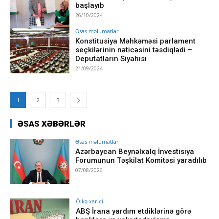
başlayıb
26/10/2024
Əsas məlumatlar
Konstitusiya Məhkəməsi parlament
seçkilərinin nəticəsini təsdiqlədi –
Deputatların Siyahısı
21/09/2024
1
2
3
ƏSAS XƏBƏRLƏR
Əsas məlumatlar
Azərbaycan Beynəlxalq İnvestisiya
Forumunun Təşkilat Komitəsi yaradılıb
07/08/2026
Ölkə xarici
ABŞ İrana yardım etdiklərinə görə