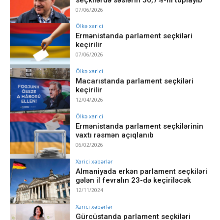
07/06/2026
Ölkə xarici
Ermənistanda parlament seçkiləri
keçirilir
07/06/2026
Ölkə xarici
Macarıstanda parlament seçkiləri
keçirilir
12/04/2026
Ölkə xarici
Ermənistanda parlament seçkilərinin
vaxtı rəsmən açıqlanıb
06/02/2026
Xarici xəbərlər
Almaniyada erkən parlament seçkiləri
gələn il fevralın 23-də keçiriləcək
12/11/2024
Xarici xəbərlər
Gürcüstanda parlament seçkiləri