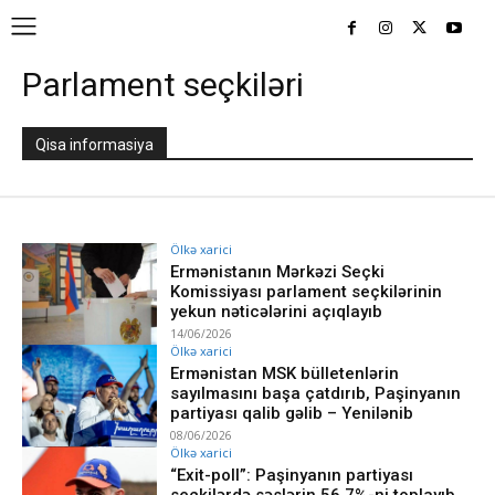
Parlament seçkiləri
Qisa informasiya
Ölkə xarici
Ermənistanın Mərkəzi Seçki
Komissiyası parlament seçkilərinin
yekun nəticələrini açıqlayıb
14/06/2026
Ölkə xarici
Ermənistan MSK bülletenlərin
sayılmasını başa çatdırıb, Paşinyanın
partiyası qalib gəlib – Yenilənib
08/06/2026
Ölkə xarici
“Exit-poll”: Paşinyanın partiyası
seçkilərdə səslərin 56,7%-ni toplayıb