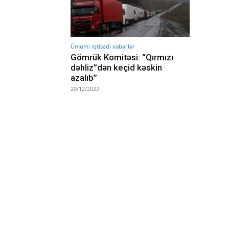
Ümumi iqtisadi xəbərlər
Gömrük Komitəsi: “Qırmızı
dəhliz”dən keçid kəskin
azalıb”
20/12/2022