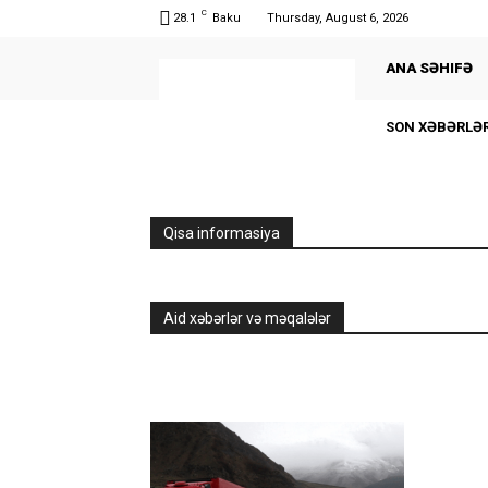
C
28.1
Baku
Thursday, August 6, 2026
ANA SƏHIFƏ
SON XƏBƏRLƏ
Qisa informasiya
Aid xəbərlər və məqalələr