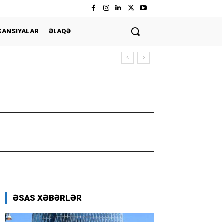
KANSIYALAR
ƏLAQƏ
ƏSAS XƏBƏRLƏR