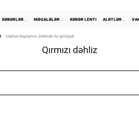
XƏBƏRLƏR
MƏQALƏLƏR
XƏBƏR LENTI
ALƏTLƏR
VA
R
Ceyhun Bayramov Zelenski ilə görüşüb
Qırmızı dəhliz