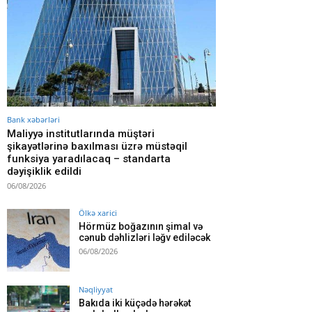
Bank xəbərləri
Maliyyə institutlarında müştəri
şikayətlərinə baxılması üzrə müstəqil
funksiya yaradılacaq – standarta
dəyişiklik edildi
06/08/2026
Ölkə xarici
Hörmüz boğazının şimal və
cənub dəhlizləri ləğv ediləcək
06/08/2026
Nəqliyyat
Bakıda iki küçədə hərəkət