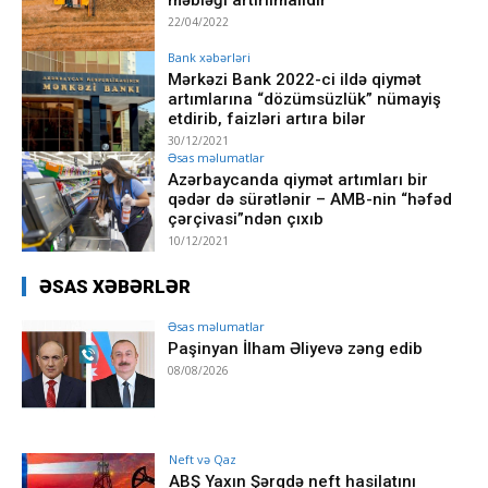
22/04/2022
Bank xəbərləri
Mərkəzi Bank 2022-ci ildə qiymət
artımlarına “dözümsüzlük” nümayiş
etdirib, faizləri artıra bilər
30/12/2021
Əsas məlumatlar
Azərbaycanda qiymət artımları bir
qədər də sürətlənir – AMB-nin “həfəd
çərçivasi”ndən çıxıb
10/12/2021
ƏSAS XƏBƏRLƏR
Əsas məlumatlar
Paşinyan İlham Əliyevə zəng edib
08/08/2026
Neft və Qaz
ABŞ Yaxın Şərqdə neft hasilatını