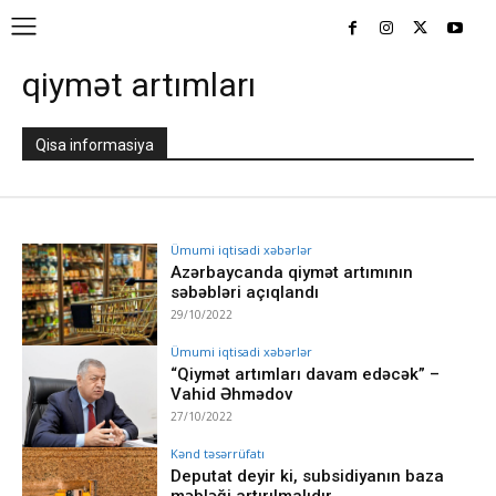
qiymət artımları
Qisa informasiya
Ümumi iqtisadi xəbərlər
Azərbaycanda qiymət artımının
səbəbləri açıqlandı
29/10/2022
Ümumi iqtisadi xəbərlər
“Qiymət artımları davam edəcək” –
Vahid Əhmədov
27/10/2022
Kənd təsərrüfatı
Deputat deyir ki, subsidiyanın baza
məbləği artırılmalıdır