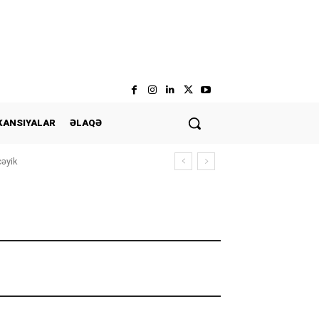
KANSIYALAR
ƏLAQƏ
cəyik