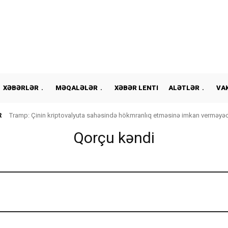
XƏBƏRLƏR
MƏQALƏLƏR
XƏBƏR LENTI
ALƏTLƏR
VA
R
Tramp: Çinin kriptovalyuta sahəsində hökmranlıq etməsinə imkan verməyə
Qorçu kəndi