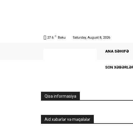
C
27.6
Baku
Saturday, August 8, 2026
ANA SƏHIFƏ
SON XƏBƏRLƏ
Qisa informasiya
Aid xəbərlər və məqalələr