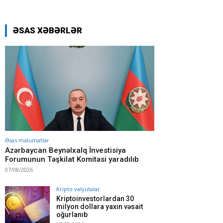
ƏSAS XƏBƏRLƏR
Əsas məlumatlar
Azərbaycan Beynəlxalq İnvestisiya
Forumunun Təşkilat Komitəsi yaradılıb
07/08/2026
Kripto valyutalar
Kriptoinvestorlardan 30
milyon dollara yaxın vəsait
oğurlanıb