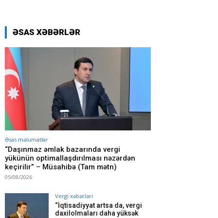
ƏSAS XƏBƏRLƏR
Əsas məlumatlar
“Daşınmaz əmlak bazarında vergi
yükünün optimallaşdırılması nəzərdən
keçirilir” – Müsahibə (Tam mətn)
05/08/2026
Vergi xəbərləri
“İqtisadiyyat artsa da, vergi
daxilolmaları daha yüksək