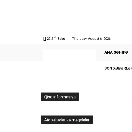
C
27.2
Baku
Thursday, August 6, 2026
ANA SƏHIFƏ
SON XƏBƏRLƏ
Qisa informasiya
Aid xəbərlər və məqalələr