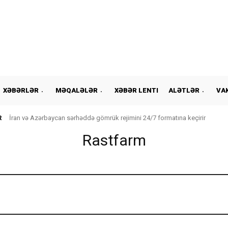
XƏBƏRLƏR
MƏQALƏLƏR
XƏBƏR LENTI
ALƏTLƏR
VA
R
İran və Azərbaycan sərhəddə gömrük rejimini 24/7 formatına keçirir
Rastfarm