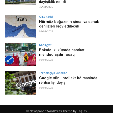
dəyişiklik edildi
06/08/2026
Ölkə xarici
Hörmüz boğazının şimal və cənub
dəhlizləri ləğv ediləcək
06/08/2026
Nəqliyyat
Bakıda iki küçədə hərəkət
məhdudlaşdırılacaq
06/08/2026
Texnologiya xəbərləri
Google süni intellekt bölməsində
rəhbərliyi dəyişir
06/08/2026
© Newspaper WordPress Theme by TagDiv