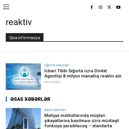
reaktiv
Qisa informasiya
Sığorta xəbərləri
İcbari Tibbi Sığorta üzrə Dövlət
Agentliyi 8 milyon manatlıq reaktiv alır
04/10/2022
ƏSAS XƏBƏRLƏR
Bank xəbərləri
Maliyyə institutlarında müştəri
şikayətlərinə baxılması üzrə müstəqil
funksiya yaradılacaq – standarta