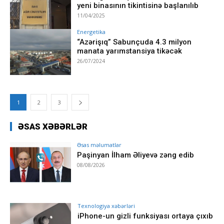
yeni binasının tikintisinə başlanılıb
11/04/2025
Energetika
“Azərişıq” Sabunçuda 4.3 milyon
manata yarımstansiya tikəcək
26/07/2024
1
2
3
ƏSAS XƏBƏRLƏR
Əsas məlumatlar
Paşinyan İlham Əliyevə zəng edib
08/08/2026
Texnologiya xəbərləri
iPhone-un gizli funksiyası ortaya çıxıb