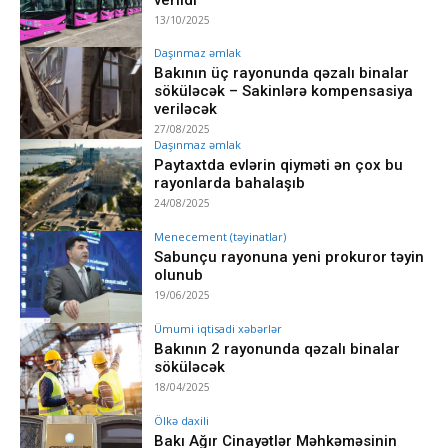
13/10/2025
Daşınmaz əmlak
Bakının üç rayonunda qəzalı binalar
söküləcək – Sakinlərə kompensasiya
veriləcək
27/08/2025
Daşınmaz əmlak
Paytaxtda evlərin qiyməti ən çox bu
rayonlarda bahalaşıb
24/08/2025
Menecement (təyinatlar)
Sabunçu rayonuna yeni prokuror təyin
olunub
19/06/2025
Ümumi iqtisadi xəbərlər
Bakının 2 rayonunda qəzalı binalar
söküləcək
18/04/2025
Ölkə daxili
Bakı Ağır Cinayətlər Məhkəməsinin