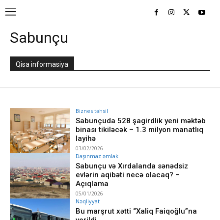
Sabunçu
Qisa informasiya
Biznes təhsil
Sabunçuda 528 şagirdlik yeni məktəb
binası tikiləcək – 1.3 milyon manatlıq
layihə
03/02/2026
Daşınmaz əmlak
Sabunçu və Xırdalanda sənədsiz
evlərin aqibəti necə olacaq? –
Açıqlama
05/01/2026
Nəqliyyat
Bu marşrut xətti “Xaliq Faiqoğlu”na
verildi