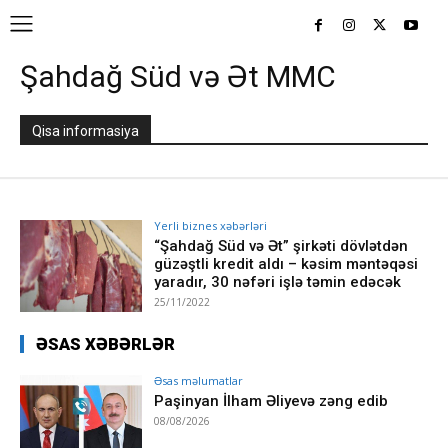
Şahdağ Süd və Ət MMC
Qisa informasiya
Yerli biznes xəbərləri
“Şahdağ Süd və Ət” şirkəti dövlətdən
güzəştli kredit aldı – kəsim məntəqəsi
yaradır, 30 nəfəri işlə təmin edəcək
25/11/2022
ƏSAS XƏBƏRLƏR
Əsas məlumatlar
Paşinyan İlham Əliyevə zəng edib
08/08/2026