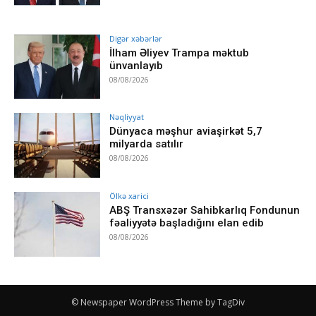
Digər xəbərlər
İlham Əliyev Trampa məktub
ünvanlayıb
08/08/2026
Nəqliyyat
Dünyaca məşhur aviaşirkət 5,7
milyarda satılır
08/08/2026
Ölkə xarici
ABŞ Transxəzər Sahibkarlıq Fondunun
fəaliyyətə başladığını elan edib
08/08/2026
© Newspaper WordPress Theme by TagDiv