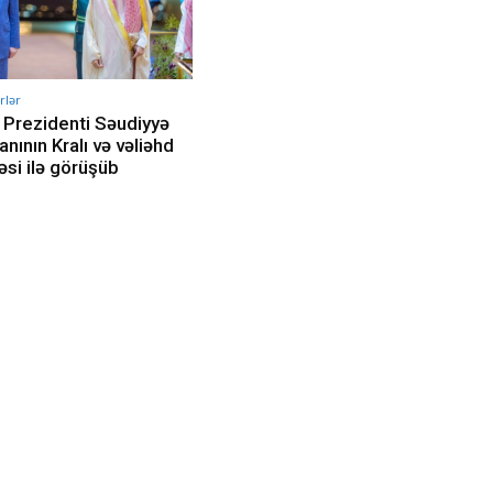
rlər
 Prezidenti Səudiyyə
nının Kralı və vəliəhd
si ilə görüşüb