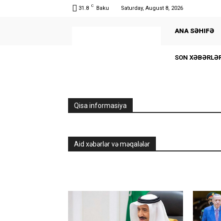
C
31.8
Baku
Saturday, August 8, 2026
ANA SƏHIFƏ
SON XƏBƏRLƏ
Qisa informasiya
Aid xəbərlər və məqalələr