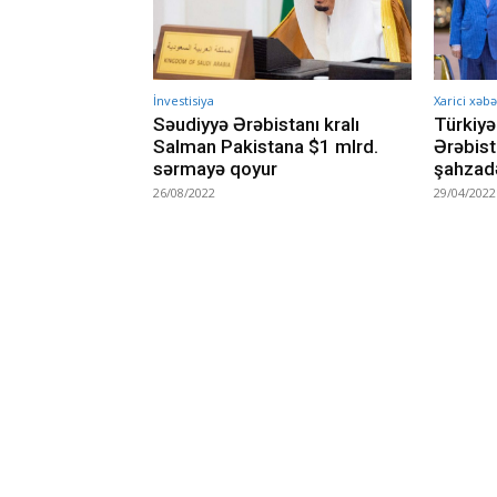
İnvestisiya
Xarici xəbə
Səudiyyə Ərəbistanı kralı
Türkiyə
Salman Pakistana $1 mlrd.
Ərəbista
sərmayə qoyur
şahzadə
26/08/2022
29/04/2022