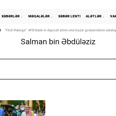
XƏBƏRLƏR
MƏQALƏLƏR
XƏBƏR LENTI
ALƏTLƏR
VA
R
“Fitch Ratings”: AFB Bank-ın depozit artımı orta bazar göstəricilərini üstələ
Salman bin Əbdüləziz