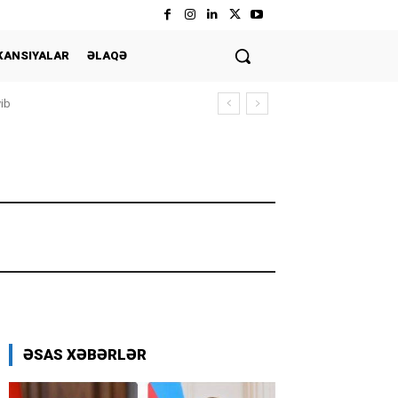
KANSIYALAR
ƏLAQƏ
yib
ƏSAS XƏBƏRLƏR