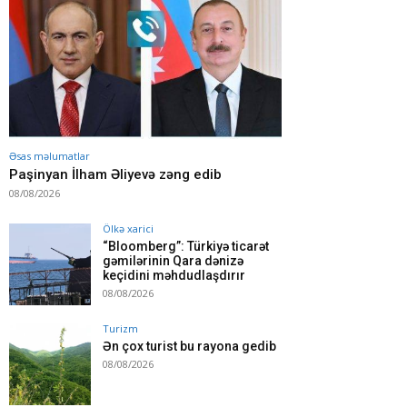
Əsas məlumatlar
Paşinyan İlham Əliyevə zəng edib
08/08/2026
Ölkə xarici
“Bloomberg”: Türkiyə ticarət
gəmilərinin Qara dənizə
keçidini məhdudlaşdırır
08/08/2026
Turizm
Ən çox turist bu rayona gedib
08/08/2026