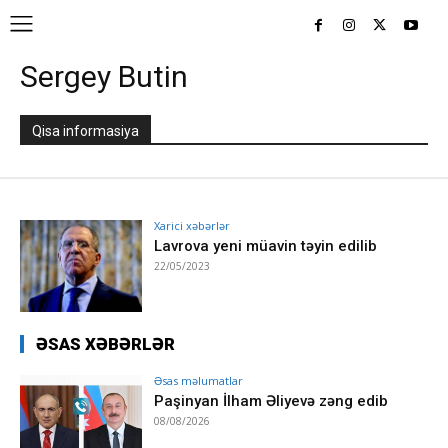
Sergey Butin
Qisa informasiya
Xarici xəbərlər
Lavrova yeni müavin təyin edilib
22/05/2023
ƏSAS XƏBƏRLƏR
Əsas məlumatlar
Paşinyan İlham Əliyevə zəng edib
08/08/2026