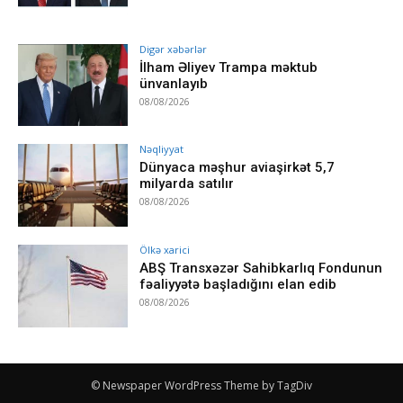
Digər xəbərlər
İlham Əliyev Trampa məktub
ünvanlayıb
08/08/2026
Nəqliyyat
Dünyaca məşhur aviaşirkət 5,7
milyarda satılır
08/08/2026
Ölkə xarici
ABŞ Transxəzər Sahibkarlıq Fondunun
fəaliyyətə başladığını elan edib
08/08/2026
© Newspaper WordPress Theme by TagDiv