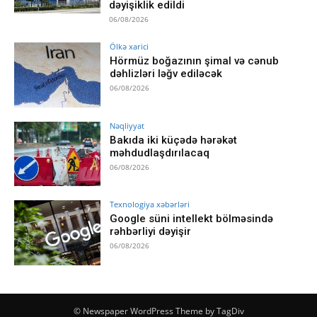
dəyişiklik edildi
06/08/2026
Ölkə xarici
Hörmüz boğazının şimal və cənub
dəhlizləri ləğv ediləcək
06/08/2026
Nəqliyyat
Bakıda iki küçədə hərəkət
məhdudlaşdırılacaq
06/08/2026
Texnologiya xəbərləri
Google süni intellekt bölməsində
rəhbərliyi dəyişir
06/08/2026
© Newspaper WordPress Theme by TagDiv