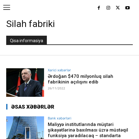
Silah fabriki
Qisa informasiya
Xarici xəbərlər
Ərdoğan $470 milyonluq silah
fabrikinin açılışını edib
26/11/2022
ƏSAS XƏBƏRLƏR
Bank xəbərləri
Maliyyə institutlarında müştəri
şikayətlərinə baxılması üzrə müstəqil
funksiya yaradılacaq – standarta