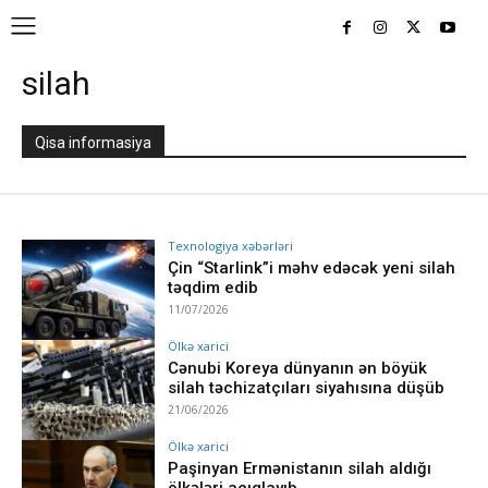
silah
Qisa informasiya
Texnologiya xəbərləri
Çin “Starlink”i məhv edəcək yeni silah
təqdim edib
11/07/2026
Ölkə xarici
Cənubi Koreya dünyanın ən böyük
silah təchizatçıları siyahısına düşüb
21/06/2026
Ölkə xarici
Paşinyan Ermənistanın silah aldığı
ölkələri açıqlayıb