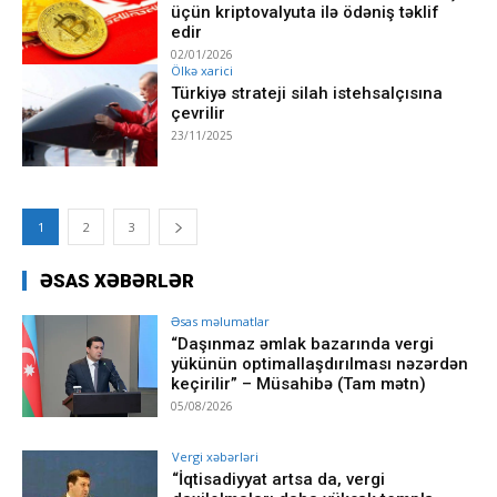
üçün kriptovalyuta ilə ödəniş təklif
edir
02/01/2026
Ölkə xarici
Türkiyə strateji silah istehsalçısına
çevrilir
23/11/2025
1
2
3
ƏSAS XƏBƏRLƏR
Əsas məlumatlar
“Daşınmaz əmlak bazarında vergi
yükünün optimallaşdırılması nəzərdən
keçirilir” – Müsahibə (Tam mətn)
05/08/2026
Vergi xəbərləri
“İqtisadiyyat artsa da, vergi