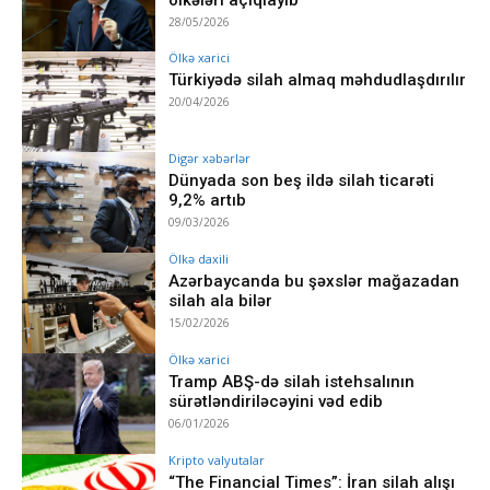
28/05/2026
Ölkə xarici
Türkiyədə silah almaq məhdudlaşdırılır
20/04/2026
Digər xəbərlər
Dünyada son beş ildə silah ticarəti
9,2% artıb
09/03/2026
Ölkə daxili
Azərbaycanda bu şəxslər mağazadan
silah ala bilər
15/02/2026
Ölkə xarici
Tramp ABŞ-də silah istehsalının
sürətləndiriləcəyini vəd edib
06/01/2026
Kripto valyutalar
“The Financial Times”: İran silah alışı