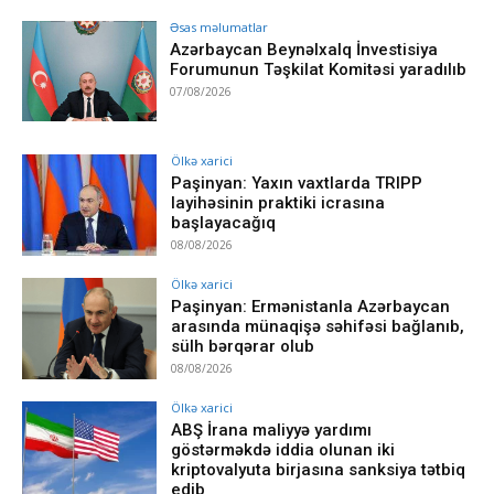
Əsas məlumatlar
Azərbaycan Beynəlxalq İnvestisiya
Forumunun Təşkilat Komitəsi yaradılıb
07/08/2026
Ölkə xarici
Paşinyan: Yaxın vaxtlarda TRIPP
layihəsinin praktiki icrasına
başlayacağıq
08/08/2026
Ölkə xarici
Paşinyan: Ermənistanla Azərbaycan
arasında münaqişə səhifəsi bağlanıb,
sülh bərqərar olub
08/08/2026
Ölkə xarici
ABŞ İrana maliyyə yardımı
göstərməkdə iddia olunan iki
kriptovalyuta birjasına sanksiya tətbiq
edib