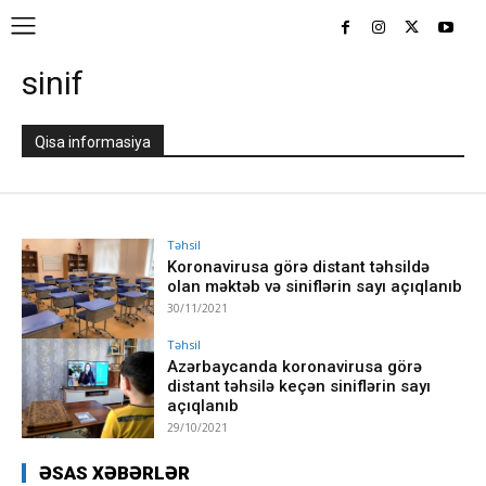
sinif
Qisa informasiya
Təhsil
Koronavirusa görə distant təhsildə
olan məktəb və siniflərin sayı açıqlanıb
30/11/2021
Təhsil
Azərbaycanda koronavirusa görə
distant təhsilə keçən siniflərin sayı
açıqlanıb
29/10/2021
ƏSAS XƏBƏRLƏR