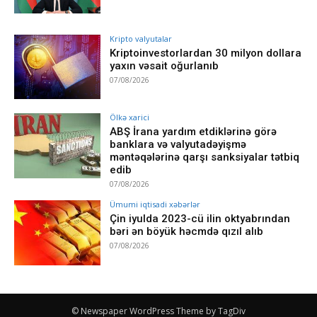
Kripto valyutalar
Kriptoinvestorlardan 30 milyon dollara
yaxın vəsait oğurlanıb
07/08/2026
Ölkə xarici
ABŞ İrana yardım etdiklərinə görə
banklara və valyutadəyişmə
məntəqələrinə qarşı sanksiyalar tətbiq
edib
07/08/2026
Ümumi iqtisadi xəbərlər
Çin iyulda 2023-cü ilin oktyabrından
bəri ən böyük həcmdə qızıl alıb
07/08/2026
© Newspaper WordPress Theme by TagDiv