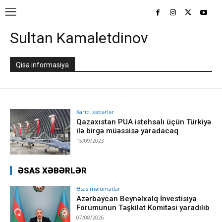
Sultan Kamaletdinov
Qisa informasiya
Xarici xəbərlər
Qazaxıstan PUA istehsalı üçün Türkiyə
ilə birgə müəssisə yaradacaq
15/09/2023
ƏSAS XƏBƏRLƏR
Əsas məlumatlar
Azərbaycan Beynəlxalq İnvestisiya
Forumunun Təşkilat Komitəsi yaradılıb
07/08/2026