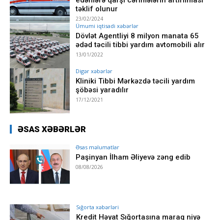
təklif olunur
23/02/2024
Ümumi iqtisadi xəbərlər
Dövlət Agentliyi 8 milyon manata 65
ədəd təcili tibbi yardım avtomobili alır
13/01/2022
Digər xəbərlər
Kliniki Tibbi Mərkəzdə təcili yardım
şöbəsi yaradılır
17/12/2021
ƏSAS XƏBƏRLƏR
Əsas məlumatlar
Paşinyan İlham Əliyevə zəng edib
08/08/2026
Sığorta xəbərləri
Kredit Həyat Sığortasına maraq niyə