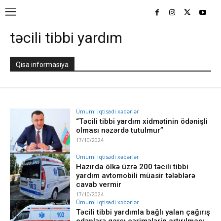
təcili tibbi yardım
Qisa informasiya
Ümumi iqtisadi xəbərlər
“Təcili tibbi yardım xidmətinin ödənişli
olması nəzərdə tutulmur”
17/10/2024
Ümumi iqtisadi xəbərlər
Hazırda ölkə üzrə 200 təcili tibbi
yardım avtomobili müasir tələblərə
cavab vermir
17/10/2024
Ümumi iqtisadi xəbərlər
Təcili tibbi yardımla bağlı yalan çağırış
edənlərə qarşı cərimələrin artırılması