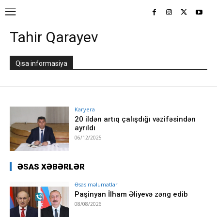
Tahir Qarayev
Qisa informasiya
Karyera
20 ildən artıq çalışdığı vəzifəsindən
ayrıldı
06/12/2025
ƏSAS XƏBƏRLƏR
Əsas məlumatlar
Paşinyan İlham Əliyevə zəng edib
08/08/2026