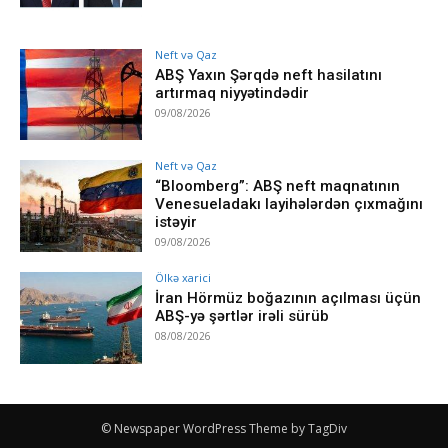
Neft və Qaz
ABŞ Yaxın Şərqdə neft hasilatını
artırmaq niyyətindədir
09/08/2026
Neft və Qaz
“Bloomberg”: ABŞ neft maqnatının
Venesueladakı layihələrdən çıxmağını
istəyir
09/08/2026
Ölkə xarici
İran Hörmüz boğazının açılması üçün
ABŞ-yə şərtlər irəli sürüb
08/08/2026
© Newspaper WordPress Theme by TagDiv