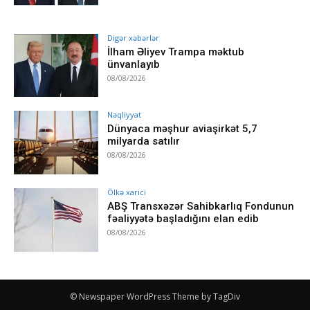
Digər xəbərlər
İlham Əliyev Trampa məktub
ünvanlayıb
08/08/2026
Nəqliyyat
Dünyaca məşhur aviaşirkət 5,7
milyarda satılır
08/08/2026
Ölkə xarici
ABŞ Transxəzər Sahibkarlıq Fondunun
fəaliyyətə başladığını elan edib
08/08/2026
© Newspaper WordPress Theme by TagDiv