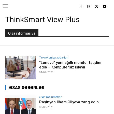
ThinkSmart View Plus
Qisa informasiya
Texnologiya xəbərləri
“Lenovo” yeni ağıllı monitor təqdim
edib – Kompütersiz işləyir
01/02/2023
ƏSAS XƏBƏRLƏR
Əsas məlumatlar
Paşinyan İlham Əliyevə zəng edib
08/08/2026