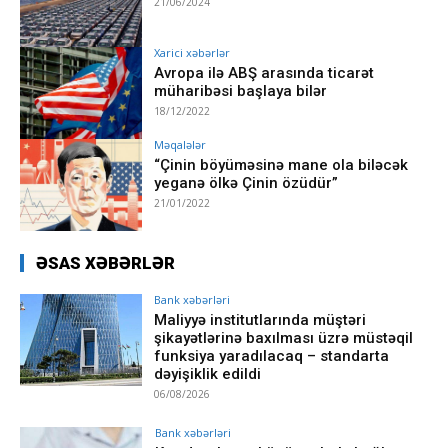
21/06/2024
Xarici xəbərlər
Avropa ilə ABŞ arasında ticarət
müharibəsi başlaya bilər
18/12/2022
Məqalələr
“Çinin böyüməsinə mane ola biləcək
yeganə ölkə Çinin özüdür”
21/01/2022
ƏSAS XƏBƏRLƏR
Bank xəbərləri
Maliyyə institutlarında müştəri
şikayətlərinə baxılması üzrə müstəqil
funksiya yaradılacaq – standarta
dəyişiklik edildi
06/08/2026
Bank xəbərləri