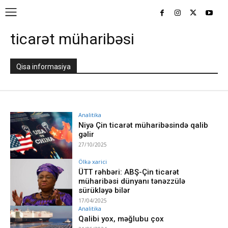
ticarət müharibəsi
Qisa informasiya
Analitika
Niyə Çin ticarət müharibəsində qalib
gəlir
27/10/2025
Ölkə xarici
ÜTT rəhbəri: ABŞ-Çin ticarət
müharibəsi dünyanı tənəzzülə
sürükləyə bilər
17/04/2025
Analitika
Qalibi yox, məğlubu çox