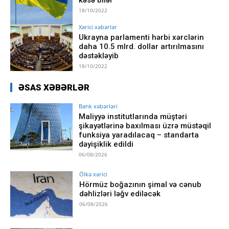
18/10/2022
Xarici xəbərlər
Ukrayna parlamenti hərbi xərclərin
daha 10.5 mlrd. dollar artırılmasını
dəstəkləyib
18/10/2022
ƏSAS XƏBƏRLƏR
Bank xəbərləri
Maliyyə institutlarında müştəri
şikayətlərinə baxılması üzrə müstəqil
funksiya yaradılacaq – standarta
dəyişiklik edildi
06/08/2026
Ölkə xarici
Hörmüz boğazının şimal və cənub
dəhlizləri ləğv ediləcək
06/08/2026