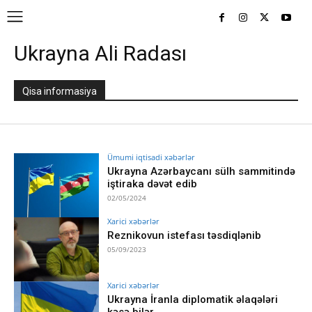
Ukrayna Ali Radası
Qisa informasiya
Ümumi iqtisadi xəbərlər
Ukrayna Azərbaycanı sülh sammitində
iştiraka dəvət edib
02/05/2024
Xarici xəbərlər
Reznikovun istefası təsdiqlənib
05/09/2023
Xarici xəbərlər
Ukrayna İranla diplomatik əlaqələri
kəsə bilər