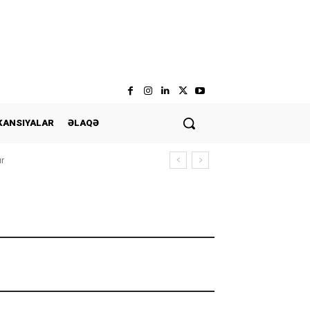
KANSIYALAR
ƏLAQƏ
ır