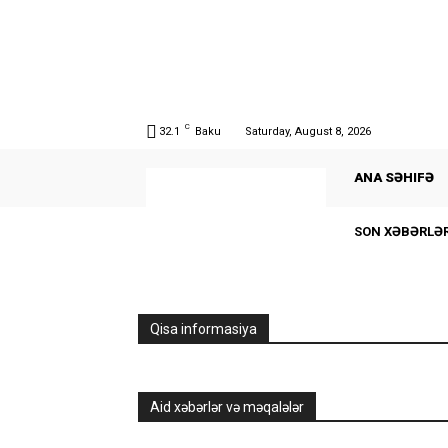
C
32.1
Baku
Saturday, August 8, 2026
ANA SƏHIFƏ
SON XƏBƏRLƏ
Qisa informasiya
Aid xəbərlər və məqalələr