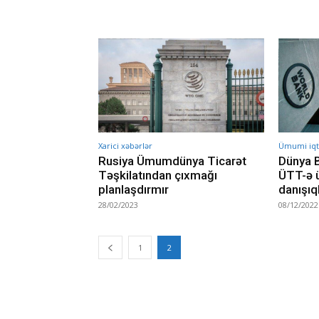
Xarici xəbərlər
Ümumi iqti
Rusiya Ümumdünya Ticarət
Dünya B
Təşkilatından çıxmağı
ÜTT-ə ü
planlaşdırmır
danışıq
28/02/2023
08/12/2022
1
2