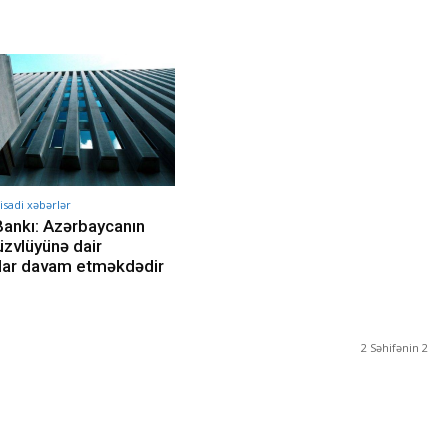
sadi xəbərlər
ankı: Azərbaycanın
zvlüyünə dair
lar davam etməkdədir
2 Səhifənin 2