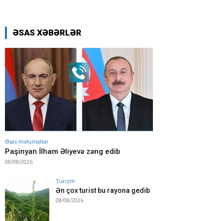
ƏSAS XƏBƏRLƏR
Əsas məlumatlar
Paşinyan İlham Əliyevə zəng edib
08/08/2026
Turizm
Ən çox turist bu rayona gedib
08/08/2026