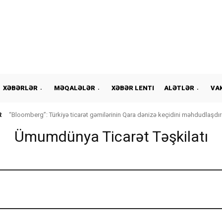
XƏBƏRLƏR
MƏQALƏLƏR
XƏBƏR LENTI
ALƏTLƏR
VA
R
“Bloomberg”: Türkiyə ticarət gəmilərinin Qara dənizə keçidini məhdudlaşdır
Ümumdünya Ticarət Təşkilatı