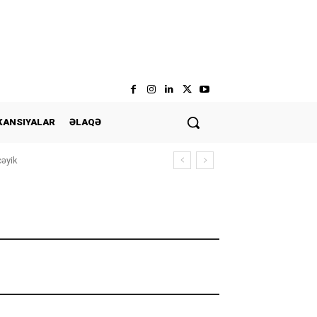
KANSIYALAR
ƏLAQƏ
cəyik