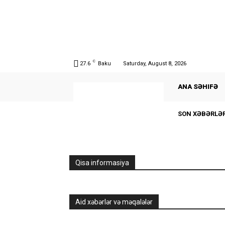
C
27.6
Baku
Saturday, August 8, 2026
ANA SƏHIFƏ
SON XƏBƏRLƏ
Qisa informasiya
Aid xəbərlər və məqalələr