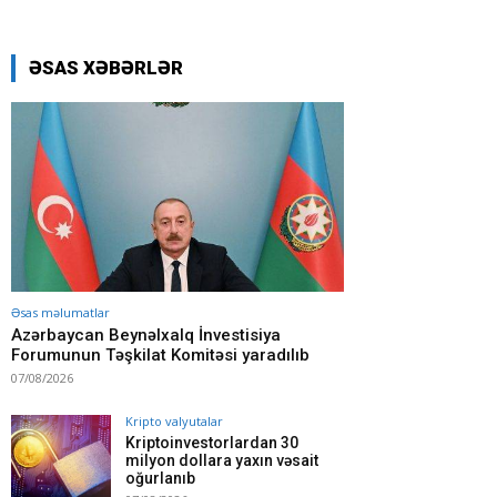
ƏSAS XƏBƏRLƏR
Əsas məlumatlar
Azərbaycan Beynəlxalq İnvestisiya
Forumunun Təşkilat Komitəsi yaradılıb
07/08/2026
Kripto valyutalar
Kriptoinvestorlardan 30
milyon dollara yaxın vəsait
oğurlanıb