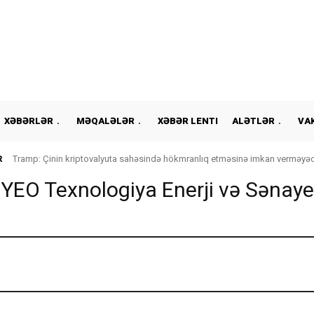
XƏBƏRLƏR
MƏQALƏLƏR
XƏBƏR LENTI
ALƏTLƏR
VA
R
Tramp: Çinin kriptovalyuta sahəsində hökmranlıq etməsinə imkan verməyə
YEO Texnologiya Enerji və Sənaye