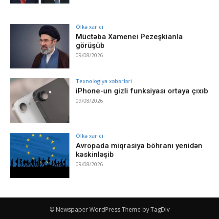
Ölkə xarici
Müctəba Xamenei Pezeşkianla
görüşüb
09/08/2026
Texnologiya xəbərləri
iPhone-un gizli funksiyası ortaya çıxıb
09/08/2026
Ölkə xarici
Avropada miqrasiya böhranı yenidən
kəskinləşib
09/08/2026
© Newspaper WordPress Theme by TagDiv