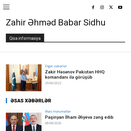
Zahir Əhməd Babar Sidhu
Qisa informasiya
Digər xəbərlər
Zakir Həsənov Pakistan HHQ
komandanı ilə görüşüb
29/06/2022
ƏSAS XƏBƏRLƏR
Əsas məlumatlar
Paşinyan İlham Əliyevə zəng edib
08/08/2026