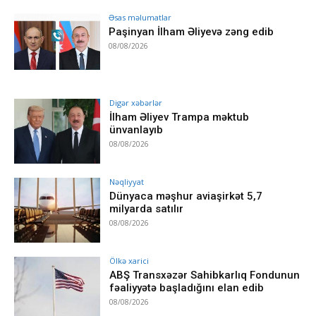
Əsas məlumatlar
Paşinyan İlham Əliyevə zəng edib
08/08/2026
Digər xəbərlər
İlham Əliyev Trampa məktub
ünvanlayıb
08/08/2026
Nəqliyyat
Dünyaca məşhur aviaşirkət 5,7
milyarda satılır
08/08/2026
Ölkə xarici
ABŞ Transxəzər Sahibkarlıq Fondunun
fəaliyyətə başladığını elan edib
08/08/2026