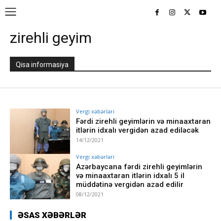
zirehli geyim
Qisa informasiya
Vergi xəbərləri
Fərdi zirehli geyimlərin və minaaxtaran
itlərin idxalı vergidən azad ediləcək
14/12/2021
Vergi xəbərləri
Azərbaycana fərdi zirehli geyimlərin
və minaaxtaran itlərin idxalı 5 il
müddətinə vergidən azad edilir
08/12/2021
ƏSAS XƏBƏRLƏR