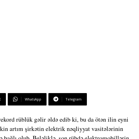
X
WhatsApp
Telegram
ekord rüblük gəlir əldə edib ki, bu da ötən ilin eyni
n artım şirkətin elektrik nəqliyyat vasitələrinin
ilə bağlı olub. Beləliklə, son rübdə elektromobillərin