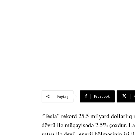
Facebook
Paylaş
“Tesla” rekord 25.5 milyard dollarlıq r
dövrü ilə müqayisədə 2.5% çoxdur. Laki
satışı ilə deyil, enerji bölməsinin işi 