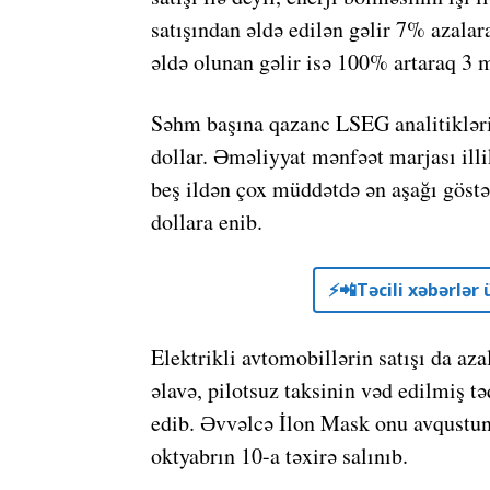
satışından əldə edilən gəlir 7% azala
əldə olunan gəlir isə 100% artaraq 3 m
Səhm başına qazanc LSEG analitiklərin
dollar. Əməliyyat mənfəət marjası il
beş ildən çox müddətdə ən aşağı göstə
dollara enib.
⚡️📲Təcili xəbərlə
Elektrikli avtomobillərin satışı da az
əlavə, pilotsuz taksinin vəd edilmiş t
edib. Əvvəlcə İlon Mask onu avqustun
oktyabrın 10-a təxirə salınıb.