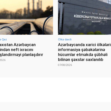
ə Qaz
Ölkə daxili
xıstan Azərbaycan
Azərbaycanda xarici ölkələri
indən neft ixracını
informasiya şəbəkələrinə
şləndirməyi planlaşdırır
hücumlar etməkdə şübhəli
bilinən şəxslər saxlanılıb
2026
07/08/2026