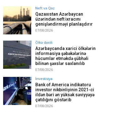
Neft və Qaz
Qazaxıstan Azərbaycan
üzərindən neft ixracını
genişləndirməyi planlaşdırır
07/08/2026
Ölkə daxili
Azərbaycanda xarici ölkələrin
informasiya şəbəkələrinə
hücumlar etməkdə şübhəli
bilinən şəxslər saxlanılıb
07/08/2026
İnvestisiya
Bank of America indikatoru
investor nikbinliyinin 2021-ci
ildən bəri ən yüksək səviyyəyə
çatdığını göstərib
07/08/2026