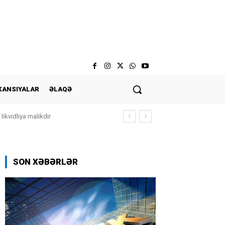
KANSIYALAR
ƏLAQƏ
ikvidliyə malikdir
SON XƏBƏRLƏR