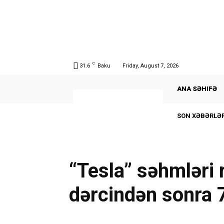
C
31.6
Baku
Friday, August 7, 2026
ANA SƏHIFƏ
SON XƏBƏRLƏR
“Tesla” səhmləri 
dərcindən sonra 