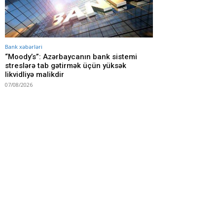
Bank xəbərləri
“Moody’s”: Azərbaycanın bank sistemi
streslərə tab gətirmək üçün yüksək
likvidliyə malikdir
07/08/2026