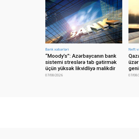
Bank xəbərləri
Neft v
“Moody’s”: Azərbaycanın bank
Qaza
sistemi streslərə tab gətirmək
üzər
üçün yüksək likvidliyə malikdir
geni
07/08/2026
07/08/