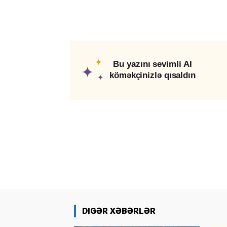
✦
Bu yazını sevimli AI
✦
köməkçinizlə qısaldın
✦
DIGƏR XƏBƏRLƏR