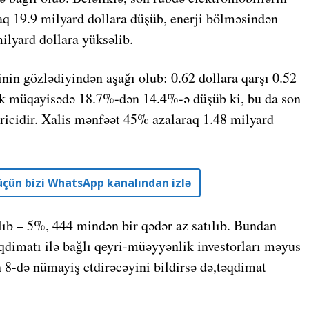
raq 19.9 milyard dollara düşüb, enerji bölməsindən
ilyard dollara yüksəlib.
in gözlədiyindən aşağı olub: 0.62 dollara qarşı 0.52
lik müqayisədə 18.7%-dən 14.4%-ə düşüb ki, bu da son
ricidir. Xalis mənfəət 45% azalaraq 1.48 milyard
r üçün bizi WhatsApp kanalından izlə
alıb – 5%, 444 mindən bir qədər az satılıb. Bundan
əqdimatı ilə bağlı qeyri-müəyyənlik investorları məyus
 8-də nümayiş etdirəcəyini bildirsə də,təqdimat