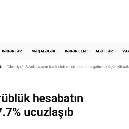
XƏBƏRLƏR
MƏQALƏLƏR
XƏBƏR LENTI
ALƏTLƏR
VA
:
“Moody’s”: Azərbaycanın bank sistemi streslərə tab gətirmək üçün yüksək l
rüblük hesabatın
7.7% ucuzlaşıb