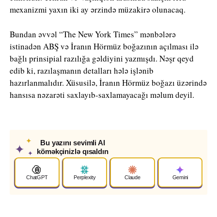
mexanizmi yaxın iki ay ərzində müzakirə olunacaq.
Bundan əvvəl “The New York Times” mənbələrə
istinadən ABŞ və İranın Hörmüz boğazının açılması ilə
bağlı prinsipial razılığa gəldiyini yazmışdı. Nəşr qeyd
edib ki, razılaşmanın detalları hələ işlənib
hazırlanmalıdır. Xüsusilə, İranın Hörmüz boğazı üzərində
hansısa nəzarəti saxlayıb-saxlamayacağı məlum deyil.
✦
Bu yazını sevimli AI
✦
köməkçinizlə qısaldın
✦
ChatGPT
Perplexity
Claude
Gemini