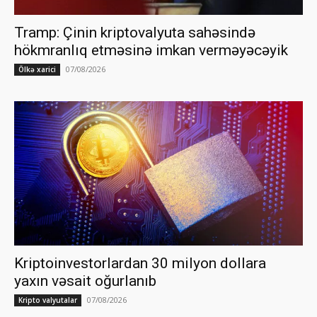
Tramp: Çinin kriptovalyuta sahəsində
hökmranlıq etməsinə imkan verməyəcəyik
07/08/2026
Ölkə xarici
Kriptoinvestorlardan 30 milyon dollara
yaxın vəsait oğurlanıb
07/08/2026
Kripto valyutalar