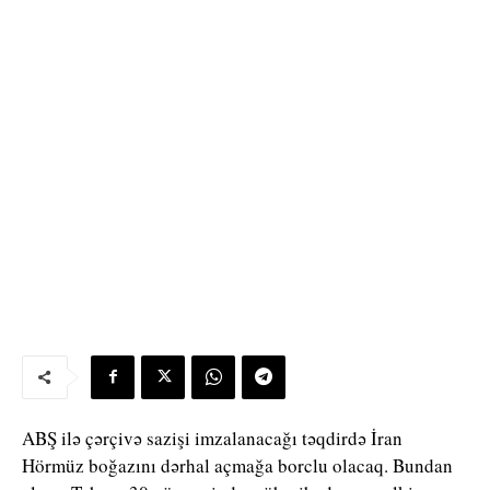
ABŞ ilə çərçivə sazişi imzalanacağı təqdirdə İran
Hörmüz boğazını dərhal açmağa borclu olacaq. Bundan