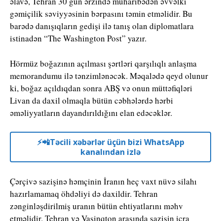
əlavə, Tehran 30 gün ərzində müharibədən əvvəlki
gəmiçilik səviyyəsinin bərpasını təmin etməlidir. Bu
barədə danışıqların gedişi ilə tanış olan diplomatlara
istinadən “The Washington Post” yazır.
Hörmüz boğazının açılması şərtləri qarşılıqlı anlaşma
memorandumu ilə tənzimlənəcək. Məqalədə qeyd olunur
ki, boğaz açıldıqdan sonra ABŞ və onun müttəfiqləri
Livan da daxil olmaqla bütün cəbhələrdə hərbi
əməliyyatların dayandırıldığını elan edəcəklər.
⚡️📲Təcili xəbərlər üçün bizi WhatsApp
kanalından izlə
Çərçivə sazişinə həmçinin İranın heç vaxt nüvə silahı
hazırlamamaq öhdəliyi də daxildir. Tehran
zənginləşdirilmiş uranın bütün ehtiyatlarını məhv
etməlidir. Tehran və Vaşinqton arasında sazişin icra