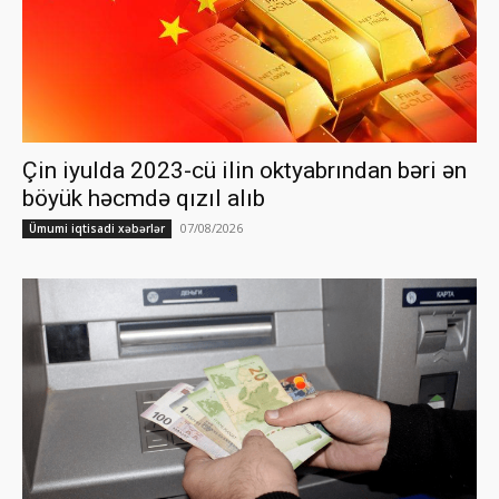
Çin iyulda 2023-cü ilin oktyabrından bəri ən
böyük həcmdə qızıl alıb
07/08/2026
Ümumi iqtisadi xəbərlər