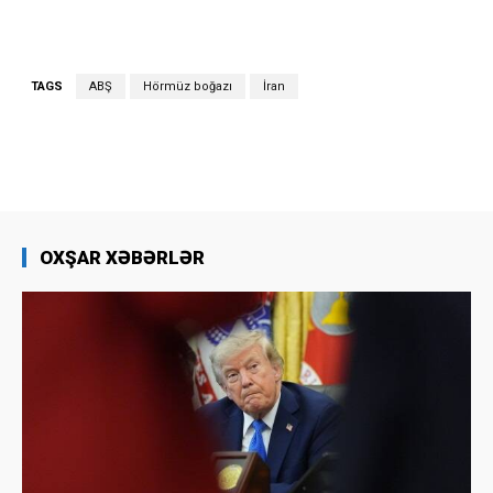
TAGS
ABŞ
Hörmüz boğazı
İran
OXŞAR XƏBƏRLƏR