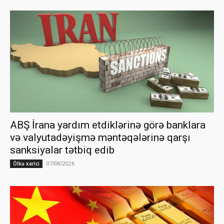
ABŞ İrana yardım etdiklərinə görə banklara
və valyutadəyişmə məntəqələrinə qarşı
sanksiyalar tətbiq edib
07/08/2026
Ölkə xarici