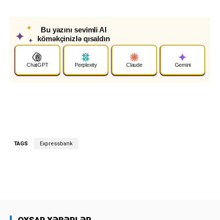
✦
Bu yazını sevimli AI
✦
köməkçinizlə qısaldın
✦
ChatGPT
Perplexity
Claude
Gemini
TAGS
Expressbank