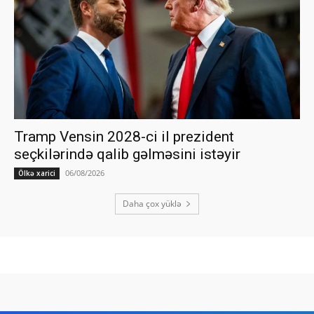
Tramp Vensin 2028-ci il prezident
seçkilərində qalib gəlməsini istəyir
06/08/2026
Ölkə xarici
Daha çox yüklə