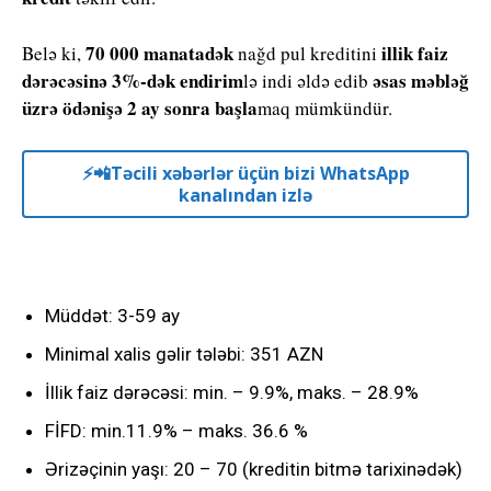
70 000 manatadək
illik faiz
Belə ki,
nağd pul kreditini
dərəcəsinə 3%-dək endirim
əsas məbləğ
lə indi əldə edib
üzrə ödənişə 2 ay sonra başla
maq mümkündür.
⚡️📲Təcili xəbərlər üçün bizi WhatsApp
kanalından izlə
Müddət: 3-59 ay
Minimal xalis gəlir tələbi: 351 AZN
İllik faiz dərəcəsi: min. – 9.9%, maks. – 28.9%
FİFD: min.11.9% – maks. 36.6 %
Ərizəçinin yaşı: 20 – 70 (kreditin bitmə tarixinədək)