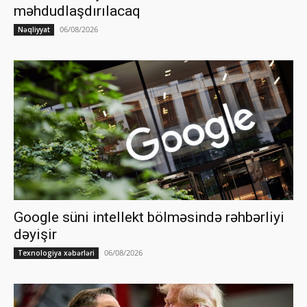
məhdudlaşdırılacaq
06/08/2026
Nəqliyyat
Google süni intellekt bölməsində rəhbərliyi
dəyişir
06/08/2026
Texnologiya xəbərləri