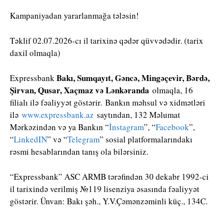
Kampaniyadan yararlanmağa tələsin!
Təklif 02.07.2026-cı il tarixinə qədər qüvvədədir. (tarix
daxil olmaqla)
Bakı, Sumqayıt, Gəncə, Mingəçevir, Bərdə,
Expressbank
Şirvan, Qusar, Xaçmaz və Lənkəranda
olmaqla, 16
filialı ilə fəaliyyət göstərir. Bankın məhsul və xidmətləri
ilə
www.expressbank.az
saytından, 132 Məlumat
Mərkəzindən və ya Bankın “
İnstagram
”, “
Facebook
”,
“
LinkedIN
” və “
Telegram
” sosial platformalarındakı
rəsmi hesablarından tanış ola bilərsiniz.
“Expressbank” ASC ARMB tərəfindən 30 dekabr 1992-ci
il tarixində verilmiş №119 lisenziya əsasında fəaliyyət
göstərir. Ünvan: Bakı şəh., Y.V.Çəmənzəminli küç., 134C.