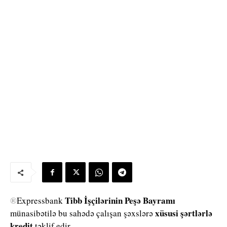
Tibb İşçilərinin Peşə Bayramı
®
Expressbank
xüsusi şərtlərlə
münasibətilə bu sahədə çalışan şəxslərə
kredit
təklif edir.