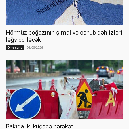
Hörmüz boğazının şimal və cənub dəhlizləri
ləğv ediləcək
06/08/2026
Ölkə xarici
Bakıda iki küçədə hərəkət