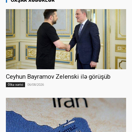
OXŞAR XƏBƏRLƏR
Ceyhun Bayramov Zelenski ilə görüşüb
06/08/2026
Ölkə xarici