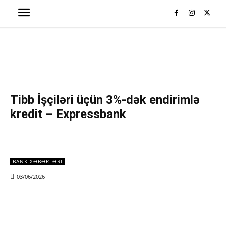
Tibb İşçiləri üçün 3%-dək endirimlə
kredit – Expressbank
BANK XƏBƏRLƏRI
03/06/2026