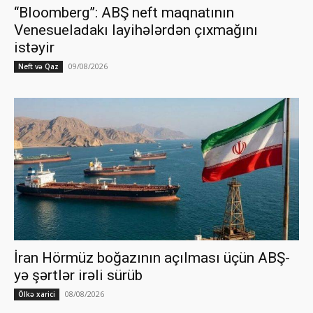
“Bloomberg”: ABŞ neft maqnatının
Venesueladakı layihələrdən çıxmağını
istəyir
09/08/2026
Neft və Qaz
İran Hörmüz boğazının açılması üçün ABŞ-
yə şərtlər irəli sürüb
08/08/2026
Ölkə xarici