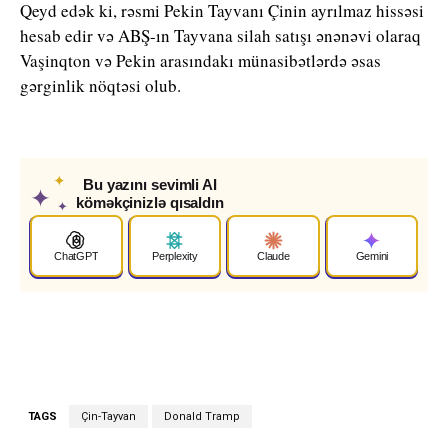
Qeyd edək ki, rəsmi Pekin Tayvanı Çinin ayrılmaz hissəsi
hesab edir və ABŞ-ın Tayvana silah satışı ənənəvi olaraq
Vaşinqton və Pekin arasındakı münasibətlərdə əsas
gərginlik nöqtəsi olub.
✦
Bu yazını sevimli AI
✦
köməkçinizlə qısaldın
✦
ChatGPT
Perplexity
Claude
Gemini
TAGS
Çin-Tayvan
Donald Tramp