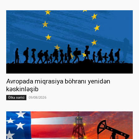
Avropada miqrasiya böhranı yenidən
kəskinləşib
09/08/2026
Ölkə xarici