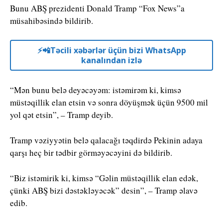
Bunu ABŞ prezidenti Donald Tramp “Fox News”a
müsahibəsində bildirib.
⚡️📲Təcili xəbərlər üçün bizi WhatsApp
kanalından izlə
“Mən bunu belə deyəcəyəm: istəmirəm ki, kimsə
müstəqillik elan etsin və sonra döyüşmək üçün 9500 mil
yol qət etsin”, – Tramp deyib.
Tramp vəziyyətin belə qalacağı təqdirdə Pekinin adaya
qarşı heç bir tədbir görməyəcəyini də bildirib.
“Biz istəmirik ki, kimsə “Gəlin müstəqillik elan edək,
çünki ABŞ bizi dəstəkləyəcək” desin”, – Tramp əlavə
edib.