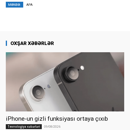
MƏNBƏ:
APA
OXŞAR XƏBƏRLƏR
iPhone-un gizli funksiyası ortaya çıxıb
09/08/2026
Texnologiya xəbərləri