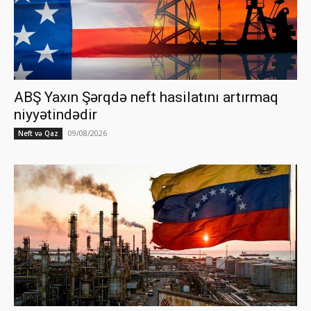
ABŞ Yaxın Şərqdə neft hasilatını artırmaq
niyyətindədir
09/08/2026
Neft və Qaz