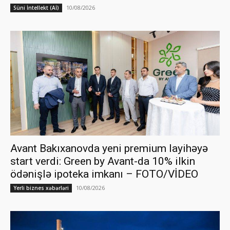
10/08/2026
Süni İntellekt (Aİ)
Avant Bakıxanovda yeni premium layihəyə
start verdi: Green by Avant-da 10% ilkin
ödənişlə ipoteka imkanı – FOTO/VİDEO
10/08/2026
Yerli biznes xəbərləri