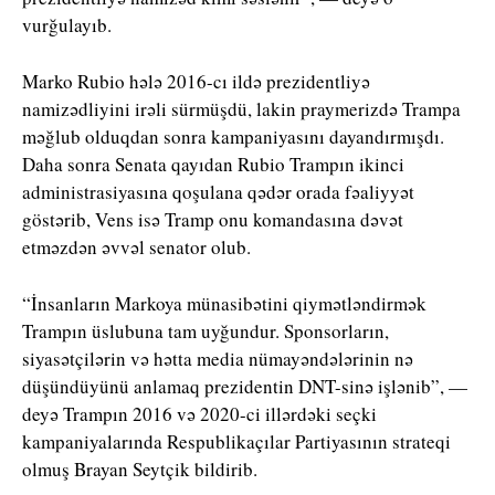
vurğulayıb.
Marko Rubio hələ 2016-cı ildə prezidentliyə
namizədliyini irəli sürmüşdü, lakin praymerizdə Trampa
məğlub olduqdan sonra kampaniyasını dayandırmışdı.
Daha sonra Senata qayıdan Rubio Trampın ikinci
administrasiyasına qoşulana qədər orada fəaliyyət
göstərib, Vens isə Tramp onu komandasına dəvət
etməzdən əvvəl senator olub.
“İnsanların Markoya münasibətini qiymətləndirmək
Trampın üslubuna tam uyğundur. Sponsorların,
siyasətçilərin və hətta media nümayəndələrinin nə
düşündüyünü anlamaq prezidentin DNT-sinə işlənib”, —
deyə Trampın 2016 və 2020-ci illərdəki seçki
kampaniyalarında Respublikaçılar Partiyasının strateqi
olmuş
Brayan Seytçik
bildirib.