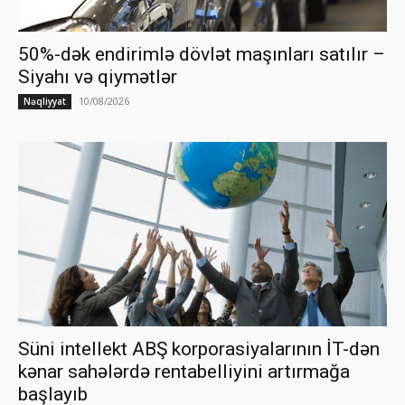
50%-dək endirimlə dövlət maşınları satılır –
Siyahı və qiymətlər
10/08/2026
Nəqliyyat
Süni intellekt ABŞ korporasiyalarının İT-dən
kənar sahələrdə rentabelliyini artırmağa
başlayıb