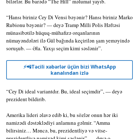
bilərlər. Bu barədə “The Hill” məlumat yayıb.
“Hansı biriniz Cey Di Vensi bəyənir? Hansı biriniz Marko
Rubionu bəyənir? — deyə Tramp Milli Polis Həftəsi
münasibətilə hüquq-mühafizə orqanlarının
nümayəndələri ilə Gül bağında keçirilən şam yeməyində
soruşub. — Əla. Yaxşı seçim kimi səslənir”.
⚡️📲Təcili xəbərlər üçün bizi WhatsApp
kanalından izlə
“Cey Di ideal variantdır. Bu, ideal seçimdir”, — deyə
prezident bildirib.
Amerika lideri əlavə edib ki, bu sözlər onun hər iki
namizədi dəstəklədiyi anlamına gəlmir. “Amma
bilirsiniz… Məncə, bu, prezidentliyə və vitse-
prezidentliyə namizəd kimi səslənir”, — deyə o