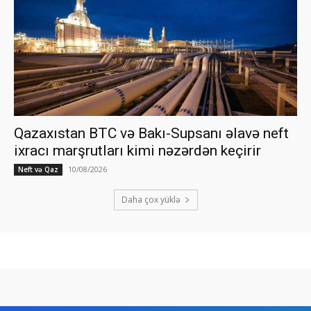
Qazaxıstan BTC və Bakı-Supsanı əlavə neft
ixracı marşrutları kimi nəzərdən keçirir
10/08/2026
Neft və Qaz
Daha çox yüklə