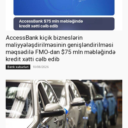
AccessBank kiçik bizneslərin
maliyyələşdirilməsinin genişləndirilməsi
məqsədilə FMO-dan $75 mln məbləğində
kredit xətti cəlb edib
10/08/2026
Bank xəbərləri