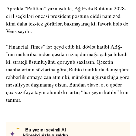
Apreldə “
Politico”
yazmışdı ki, Ağ Evdə Rubionu 2028-
ci il seçkiləri öncəsi prezident postuna ciddi namizəd
kimi daha tez-tez görürlər, baxmayaraq ki, favorit hələ də
Vens sayılır.
“Financial Times”
isə qeyd edib ki, dövlət katibi ABŞ-
İran müharibəsindən qəsdən uzaq durmağa çalışa bilərdi
ki, strateji üstünlüyünü qoruyub saxlasın. Qəzetin
mənbələrinin sözlərinə görə, Rubio iranlılarla danışıqlara
rəhbərlik etməyə can atmır ki, mümkün uğursuzluğa görə
məsuliyyət daşımamış olsun. Bundan əlavə, o, o qədər
çox vəzifəyə təyin olunub ki, artıq “hər şeyin katibi” kimi
tanınır.
✦
Bu yazını sevimli AI
✦
köməkçinizlə qısaldın