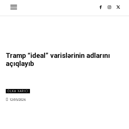
Tramp “ideal” varislərinin adlarını
açıqlayıb
ÖLKƏ XARICI
12/05/2026