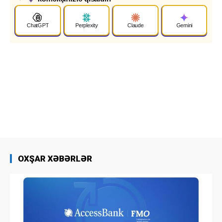
✦
ChatGPT
Perplexity
Claude
Gemini
OXŞAR XƏBƏRLƏR